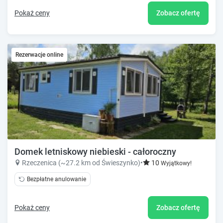
Pokaż ceny
Zobacz ofertę
Rezerwacje online
Domek letniskowy niebieski - całoroczny
Rzeczenica (~27.2 km od Świeszynko)
•
10
Wyjątkowy!
Bezpłatne anulowanie
Pokaż ceny
Zobacz ofertę