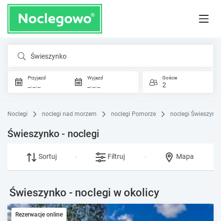
Świeszynko
Przyjazd
Wyjazd
Goście
_._._
_._._
2
Noclegi
noclegi nad morzem
noclegi Pomorze
noclegi Świeszynk
Świeszynko - noclegi
Sortuj
Filtruj
Mapa
Świeszynko - noclegi w okolicy
Rezerwacje online