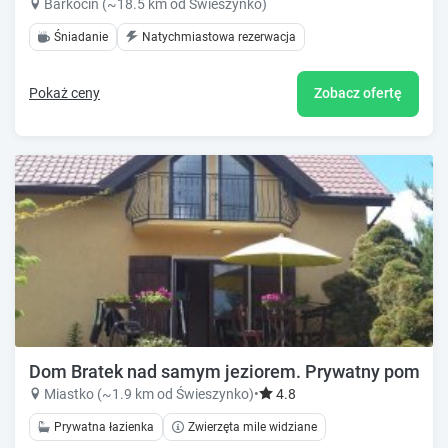
Barkocin (~18.5 km od Świeszynko)
Śniadanie
Natychmiastowa rezerwacja
Pokaż ceny
Zobacz ofertę
Dom Bratek nad samym jeziorem. Prywatny pomost i 
Miastko (~1.9 km od Świeszynko)
•
4.8
Prywatna łazienka
Zwierzęta mile widziane