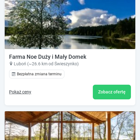
Farma Noe Duży i Mały Domek
Luboń (~26.6 km od Świeszynko)
Bezpłatna zmiana terminu
Pokaż ceny
Zobacz ofertę