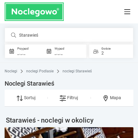
Starawieś
Przyjazd
Wyjazd
Goście
_._._
_._._
2
Noclegi
noclegi Podlasie
noclegi Starawieś
Noclegi Starawieś
Sortuj
Filtruj
Mapa
Starawieś - noclegi w okolicy