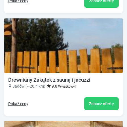
Pokaż ceny
Zobacz ofertę
Drewniany Zakątek z sauną i jacuzzi
Jadów (~20.4 km)
•
9.8
Wyjątkowy!
Pokaż ceny
Zobacz ofertę