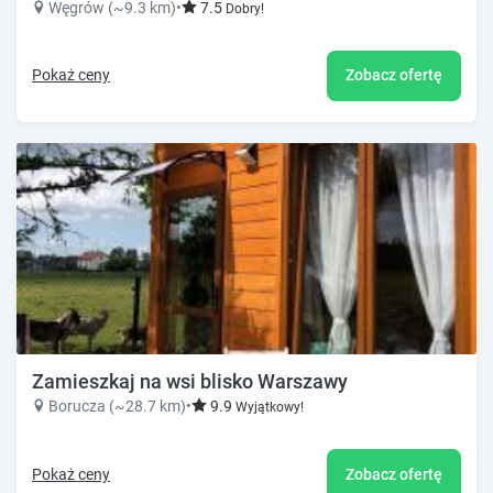
Węgrów (~9.3 km)
•
7.5
Dobry!
Pokaż ceny
Zobacz ofertę
Zamieszkaj na wsi blisko Warszawy
Borucza (~28.7 km)
•
9.9
Wyjątkowy!
Pokaż ceny
Zobacz ofertę