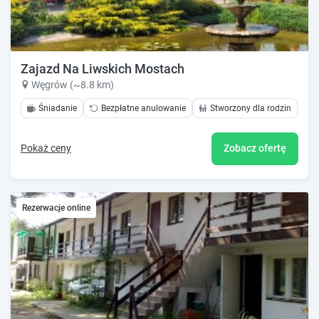
Zajazd Na Liwskich Mostach
Węgrów (~8.8 km)
Śniadanie
Bezpłatne anulowanie
Stworzony dla rodzin
Pokaż ceny
Zobacz ofertę
Rezerwacje online