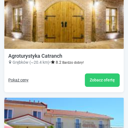
Agroturystyka Catranch
Grębków (~20.4 km)
•
8.2
Bardzo dobry!
Pokaż ceny
Zobacz ofertę