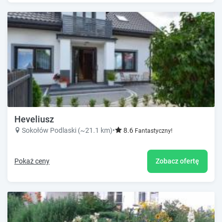
Heveliusz
Sokołów Podlaski (~21.1 km)
•
8.6
Fantastyczny!
Pokaż ceny
Zobacz ofertę