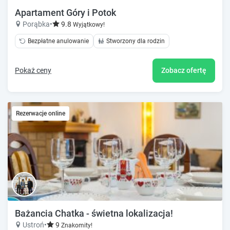
Apartament Góry i Potok
Porąbka
•
9.8
Wyjątkowy!
Bezpłatne anulowanie
Stworzony dla rodzin
Pokaż ceny
Zobacz ofertę
Rezerwacje online
Bażancia Chatka - świetna lokalizacja!
Ustroń
•
9
Znakomity!