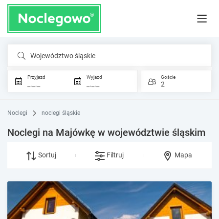
Województwo śląskie
Przyjazd
Wyjazd
Goście
_._._
_._._
2
Noclegi
noclegi śląskie
Noclegi na Majówkę w województwie śląskim
Sortuj
Filtruj
Mapa