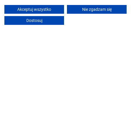
Widokowy apartament Jodłowa Ski&Bike
Szczyrk
Akceptuj wszystko
Nie zgadzam się
Dostosuj
Pokaż ceny
Zobacz ofertę
LECH Home APARTAMENT NA GÓRZE
Wisła