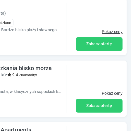
ta)
idziane
Apartament z widokiem na morze i Molo. Bardzo blisko plaży i sławnego deptaka Monte Cassino. Budynek z portierem i całodobową ochroną.
Pokaż ceny
Zobacz ofertę
szkania blisko morza
ta)
•
9.4
Znakomity!
Nasze obiekty znajdują się w centrum miasta, w klasycznych sopockich kamienicac, blisko morza i plaży, 10 minut pieszo od głównego deptaka
Pokaż ceny
Zobacz ofertę
 Apartments