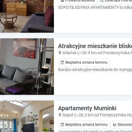
Prywatna łazienka
Zwierzęta mile w
e
e
s
s
.
.
Atrakcyjne mieszkanie blis
Gdańsk (~26.9 km od Pomieczyńska 
Bezpłatna zmiana terminu
Apartamenty Muminki
Sopot (~26.2 km od Pomieczyńska Hu
Bezpłatna zmiana terminu
Stworzon