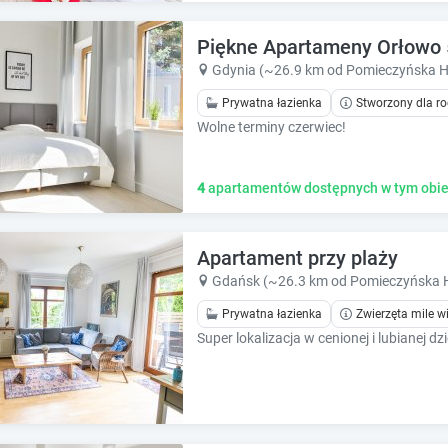
e
e
c
c
Piękne Apartameny Orłowo 
a
a
l
l
Gdynia (~26.9 km od Pomieczyńska H
e
e
Prywatna łazienka
Stworzony dla ro
n
n
Wolne terminy czerwiec!
d
d
a
a
r
r
4
apartamentów dostępnych w tym obie
a
a
n
n
d
d
s
Apartament przy plaży
s
e
e
Gdańsk (~26.3 km od Pomieczyńska 
l
l
Prywatna łazienka
Zwierzęta mile w
e
e
c
c
t
t
a
a
d
d
a
a
t
t