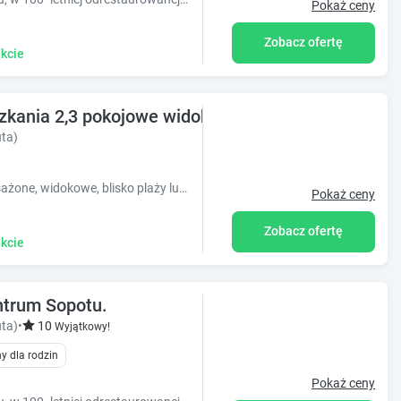
Pokaż ceny
Zobacz ofertę
kcie
szkania 2,3 pokojowe widokowe
ta)
Oferujemy mieszkania kompletnie wyposażone, widokowe, blisko plaży lub miasta i kolejki elektrycznej.
Pokaż ceny
Zobacz ofertę
kcie
trum Sopotu.
ta)
•
10
Wyjątkowy!
y dla rodzin
Pokaż ceny