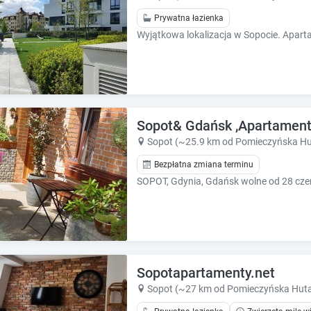
h
h
o
o
Prywatna łazienka
r
r
t
t
c
c
u
u
t
t
s
s
f
f
Sopot& Gdańsk ,Apartament
o
o
Sopot (~25.9 km od Pomieczyńska Hu
r
r
c
c
Bezpłatna zmiana terminu
h
h
SOPOT, Gdynia, Gdańsk wolne od 28 cz
a
a
n
n
g
g
i
i
n
n
g
g
Sopotapartamenty.net
d
d
Sopot (~27 km od Pomieczyńska Hut
a
a
t
t