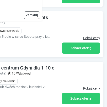
Zamknij
ze - Comfy Apartments
ta)
owa rezerwacja
Przytulny apartament dwuosobowy typu Studio w sercu Sopotu przy ulicy Monte Cassino, naprzeciw Krzywego Domku.
Pokaż ceny
Zobacz ofertę
entrum Gdyni dla 1-10 osób
uta)
•
10
Wyjątkowy!
y dla rodzin
Idealny apartament dla grupy przyjaciół lub dwóch rodzin! 2 kuchnie i 2 łazienki, na 2 poziomach.! miejsc do spania! Świetna lokalizacja w centrum
Pokaż ceny
Zobacz ofertę