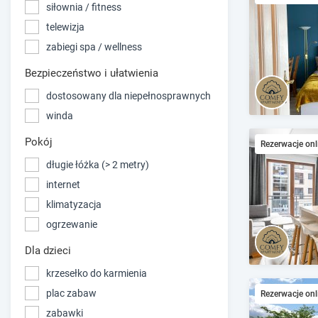
siłownia / fitness
telewizja
zabiegi spa / wellness
Bezpieczeństwo i ułatwienia
dostosowany dla niepełnosprawnych
winda
Pokój
Rezerwacje onl
długie łóżka (> 2 metry)
internet
klimatyzacja
ogrzewanie
Dla dzieci
krzesełko do karmienia
plac zabaw
Rezerwacje onl
zabawki