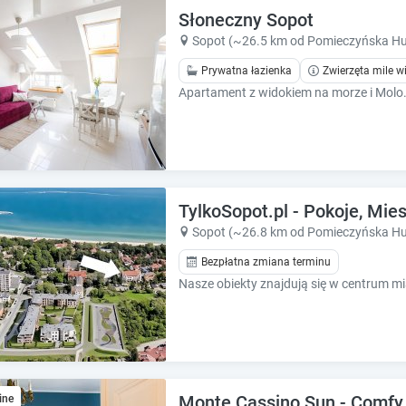
e
e
Słoneczny Sopot
.
.
Sopot (~26.5 km od Pomieczyńska Hu
P
P
Prywatna łazienka
Zwierzęta mile w
r
r
e
e
s
s
s
s
t
t
h
h
e
e
q
q
TylkoSopot.pl - Pokoje, Mie
u
u
Sopot (~26.8 km od Pomieczyńska Hu
e
e
s
Bezpłatna zmiana terminu
s
t
t
i
i
o
o
n
n
m
m
a
a
r
r
Monte Cassino Sun - Comfy
ine