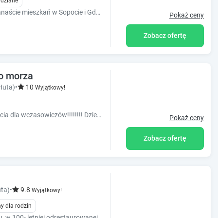
idziane
SOPOT& GDYNIA APARTAMENTY to kilkanaście mieszkań w Sopocie i Gdyni przeznaczonych do wynajmu w okresie letnim.
Pokaż ceny
Zobacz ofertę
ko morza
Huta)
•
10
Wyjątkowy!
Bardzo atrakcyjne mieszkanie do wynajęcia dla wczasowiczów!!!!!!!! Dzielnica Przymorze - do morza 20 minut pieszo, samochodem 5 minu
Pokaż ceny
Zobacz ofertę
ta)
•
9.8
Wyjątkowy!
y dla rodzin
Apartamenty-Muminki w centrum Sopotu, w 100- letniej odrestaurowanej Rodzinnej Kamienicy. Blisko morza: 150m do plaży, Molo i Monte Cassino !