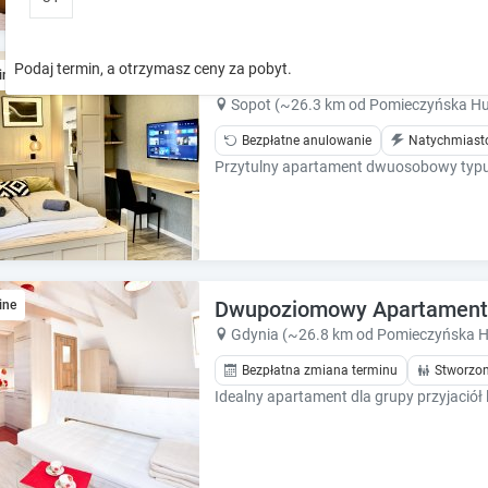
o
o
w
w
k
k
Podaj termin, a otrzymasz ceny za pobyt.
Apartament Dotyk - Poddas
ine
e
e
y
y
Sopot (~26.3 km od Pomieczyńska Hu
t
t
Bezpłatne anulowanie
Natychmiast
o
o
i
i
n
n
t
t
e
e
r
r
a
a
Dwupoziomowy Apartament c
ine
c
c
t
t
Gdynia (~26.8 km od Pomieczyńska H
w
w
Bezpłatna zmiana terminu
Stworzon
i
i
t
t
h
h
t
t
h
h