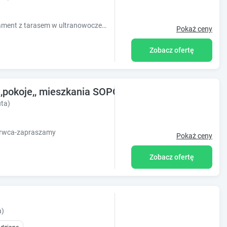
Wyjątkowa lokalizacja w Sopocie. Apartament z tarasem w ultranowoczesnym budownictwie z bezpiecznym miejscem garażowym.
Pokaż ceny
Zobacz ofertę
,pokoje,, mieszkania SOPOT,GDAŃSK
ta)
erwca-zapraszamy
Pokaż ceny
Zobacz ofertę
a)