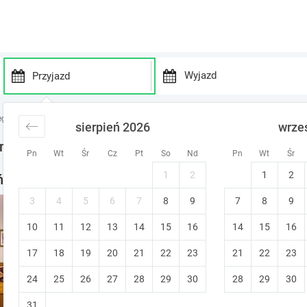
P
P
r
r
egi nad jeziorem
noclegi Pojezierze Pomorskie
noclegi Pomieczyńska Hut
sierpień 2026
wrze
e
e
s
s
omieczyńska Huta
Pn
Wt
Śr
Cz
Pt
So
Nd
Pn
Wt
Śr
s
s
t
t
1
2
1
2
ska Huta - noclegi w okolicy
h
h
e
e
3
4
5
6
7
8
9
7
8
9
Apartamenty nad morzem O
d
d
10
11
12
13
14
15
o
16
14
15
16
o
Gdynia (~26 km od Pomieczyńska Hu
w
w
Bezpłatna zmiana terminu
17
18
19
20
21
22
23
21
22
23
n
n
a
a
24
25
26
27
28
29
30
28
29
30
r
r
r
r
31