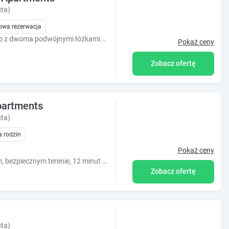
ta)
owa rezerwacja
Apartament z duszą w Sopocie do 4 osób z dwoma podwójnymi łóżkami i balkonem od ulicy Monte Cassino, w sąsiedztwie Krzywego Domku.
Pokaż ceny
Zobacz ofertę
partments
ta)
a rodzin
Pokaż ceny
Nowoczesny apartament na zamkniętym, bezpiecznym terenie, 12 minut spacerem od pięknej plaży w Sopocie. Fantastyczny apartament dla par.
Zobacz ofertę
ta)