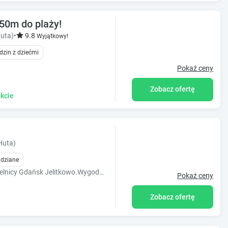
50m do plaży!
uta)
•
9.8
Wyjątkowy!
dzin z dziećmi
Pokaż ceny
Zobacz ofertę
kcie
Huta)
idziane
Super lokalizacja w cenionej i lubianej dzielnicy Gdańsk Jelitkowo.Wygodny apartament z tarasem, tuż przy plaży.
Pokaż ceny
Zobacz ofertę