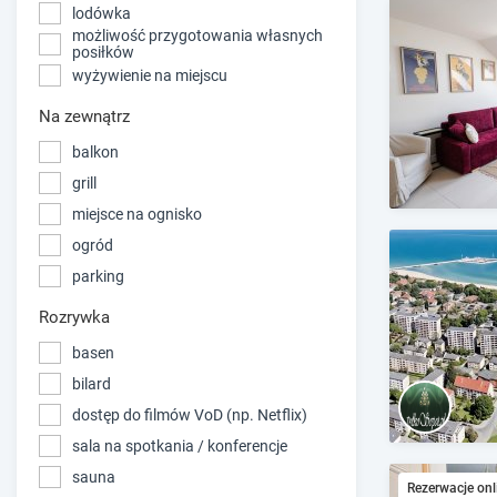
lodówka
możliwość przygotowania własnych
posiłków
wyżywienie na miejscu
Na zewnątrz
balkon
grill
miejsce na ognisko
ogród
parking
Rozrywka
basen
bilard
dostęp do filmów VoD (np. Netflix)
sala na spotkania / konferencje
sauna
Rezerwacje onl