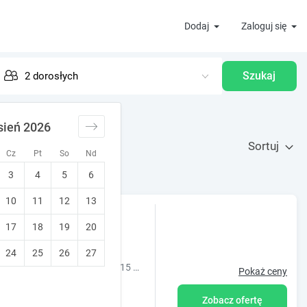
Dodaj
Zaloguj się
Szukaj
a
sień 2026
Sortuj
Cz
Pt
So
Nd
3
4
5
6
10
11
12
13
rłowo
17
18
19
20
ta)
•
9.8
Wyjątkowy!
24
25
26
27
Dwa 2-pokojowe w pełni wyposażone apartamenty w Gdyni Orłowie, 15 minut pieszo do plaży i morza, 4 min. do kolejki SKM
Pokaż ceny
Zobacz ofertę