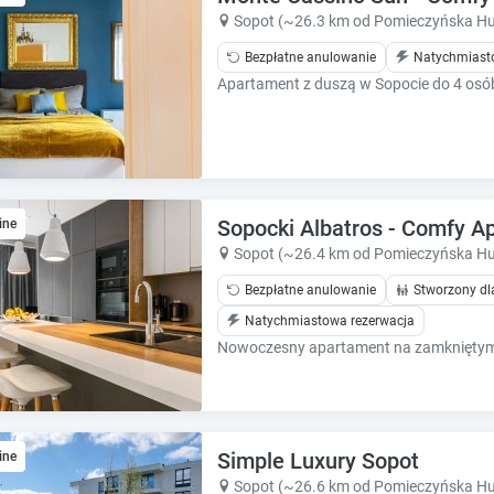
k
k
Sopot (~26.3 km od Pomieczyńska Hu
k
k
e
e
Bezpłatne anulowanie
Natychmiast
y
y
t
t
o
o
g
g
e
e
t
t
t
t
Sopocki Albatros - Comfy A
ine
h
h
Sopot (~26.4 km od Pomieczyńska Hu
e
e
k
k
Bezpłatne anulowanie
Stworzony dl
e
e
Natychmiastowa rezerwacja
y
y
b
b
o
o
a
a
r
r
d
d
Simple Luxury Sopot
ine
s
s
Sopot (~26.6 km od Pomieczyńska Hu