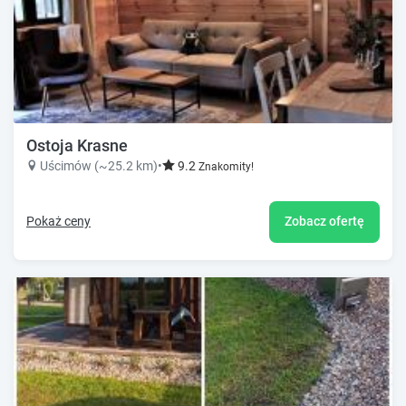
Ostoja Krasne
Uścimów (~25.2 km)
•
9.2
Znakomity!
Pokaż ceny
Zobacz ofertę