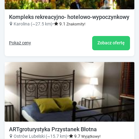
Kompleks rekreacyjno- hotelowo-wypoczynkowy F
Karolina (~27.5 km)
•
9.1
Znakomity!
Pokaż ceny
Zobacz ofertę
ARTgroturystyka Przystanek Błotna
Ostrów Lubelski (~15.7 km)
•
9.7
Wyjątkowy!