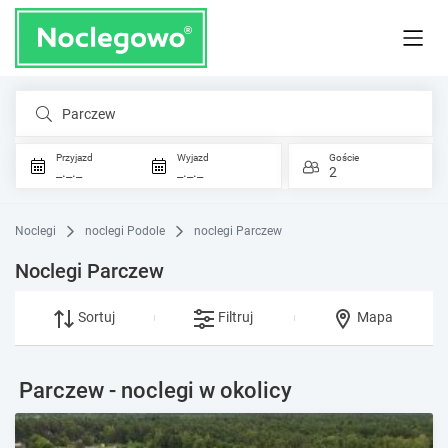
Parczew
Przyjazd
Wyjazd
Goście
_._._
_._._
2
Noclegi
noclegi Podole
noclegi Parczew
Noclegi Parczew
Sortuj
Filtruj
Mapa
Parczew - noclegi w okolicy