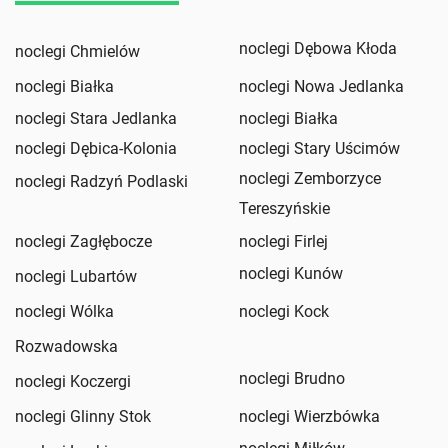
noclegi Dębowa Kłoda
noclegi Chmielów
noclegi Białka
noclegi Nowa Jedlanka
noclegi Stara Jedlanka
noclegi Białka
noclegi Dębica-Kolonia
noclegi Stary Uścimów
noclegi Zemborzyce
noclegi Radzyń Podlaski
Tereszyńskie
noclegi Zagłębocze
noclegi Firlej
noclegi Kunów
noclegi Lubartów
noclegi Wólka
noclegi Kock
Rozwadowska
noclegi Brudno
noclegi Koczergi
noclegi Glinny Stok
noclegi Wierzbówka