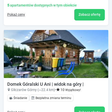
5
apartamentów dostępnych w tym obiekcie
Pokaż ceny
Zobacz ofertę
Domek Góralski U Ani | widok na góry |
Gliczarów Górny (~22.4 km)
•
10
Wyjątkowy!
Śniadanie
Bezpłatna zmiana terminu