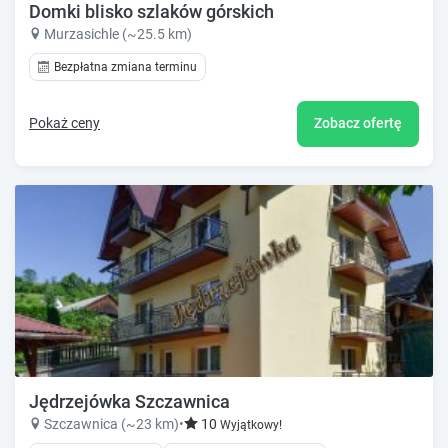
Domki blisko szlaków górskich
Murzasichle (~25.5 km)
Bezpłatna zmiana terminu
Pokaż ceny
Zobacz ofertę
Jędrzejówka Szczawnica
Szczawnica (~23 km)
•
10
Wyjątkowy!