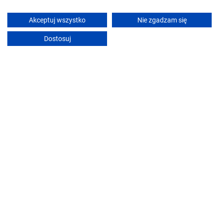
Akceptuj wszystko
Nie zgadzam się
Dostosuj
Pensjonat Tatrzański Relax & Spa***
Zakopane (~25.6 km)
•
10
Wyjątkowy!
Śniadanie
Stworzony dla rodzin
Pokaż ceny
Zobacz ofertę