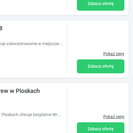
Zobacz ofertę
8
Obiekt MULTI Apartment Łąkowa 18 oferuje zakwaterowanie w miejscowości Białystok. Odległość ważnych miejsc od obiektu: Archikatedra białostoc
Pokaż ceny
Zobacz ofertę
ew w Ploskach
Obiekt Ośrodek Wypoczynkowy Narew w Ploskach oferuje bezpłatne Wi-Fi oraz bar. Odległość ważnych miejsc od obiektu: Filharmonia Podlaska ? 31
Pokaż ceny
Zobacz ofertę