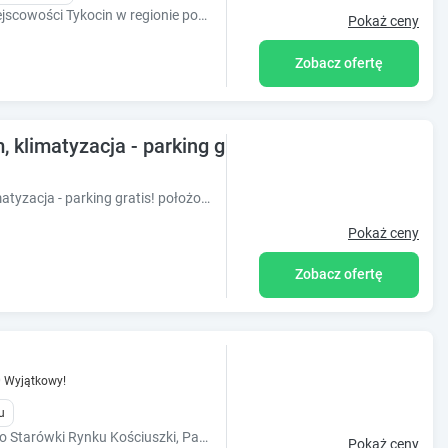
Obiekt Domek mamy położony jest w miejscowości Tykocin w regionie podlaskie.Oferta willi obejmuje nowoczesny dom, duzy ogród, mozliwisc grillowania.
Pokaż ceny
Zobacz ofertę
 klimatyzacja - parking gratis !
Obiekt Calipso Jurowiecka, centrum, klimatyzacja - parking gratis! położony jest w miejscowości Białystok i oferuje klimatyzację, balkon oraz bez
Pokaż ceny
Zobacz ofertę
0
Wyjątkowy!
u
Położenie hotelu bardzo korzystne. Blisko Starówki Rynku Kościuszki, Pałacu Branickich (około 15 minut pieszo),Muzeum Sybiru ( około 10 minut pieszo).
Pokaż ceny