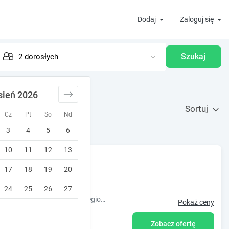
Dodaj
Zaloguj się
Szukaj
sień 2026
Sortuj
Cz
Pt
So
Nd
3
4
5
6
10
11
12
13
17
18
19
20
24
25
26
27
Obiekt Dworek Rogowo położony jest w miejscowości Choroszcz w regionie podlaskie i oferuje bezpłatne Wi-Fi, plac zabaw, taras oraz bezpłatny pryw
Pokaż ceny
Zobacz ofertę