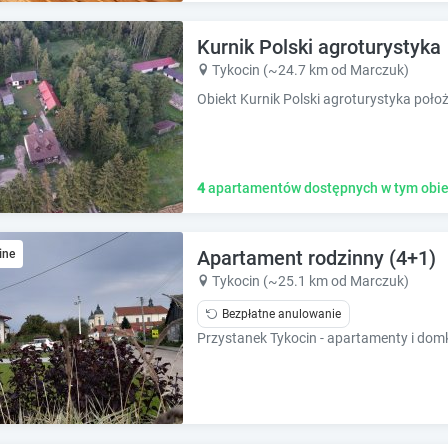
e
e
c
c
Kurnik Polski agroturystyka
a
a
l
l
Tykocin (~24.7 km od Marczuk)
e
e
n
n
d
d
a
a
r
r
4
apartamentów dostępnych w tym obie
a
a
n
n
d
d
s
Apartament rodzinny (4+1)
s
ine
e
e
Tykocin (~25.1 km od Marczuk)
l
l
Bezpłatne anulowanie
e
e
c
c
t
t
a
a
d
d
a
a
t
t