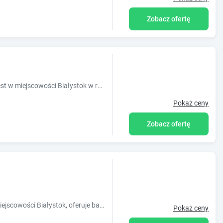
Zobacz ofertę
Obiekt Apartments Gradowa położony jest w miejscowości Białystok w regionie podlaskie i oferuje bezpłatne Wi-Fi, plac zabaw, ogród oraz bezpłat
Pokaż ceny
Zobacz ofertę
Obiekt Leśny Apartament, położony w miejscowości Białystok, oferuje balkon oraz bezpłatne Wi-Fi. Odległość ważnych miejsc od obiektu: Dworze
Pokaż ceny