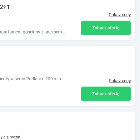
 2+1
Pokaż ceny
Zobacz ofertę
Całoroczny, w pełni wyposażony, przestronny apartament gościnny z aneksem kuchennym o powierzchni 24m2. Łazienka z prysznicem, zestaw naczyń, ręczniki
Całoroczne komfortowe domki i apartamenty w sercu Podlasia. 200 m od historycznego placu Czarneckiego w centrum Tykocina.
Pokaż ceny
Zobacz ofertę
y dla rodzin