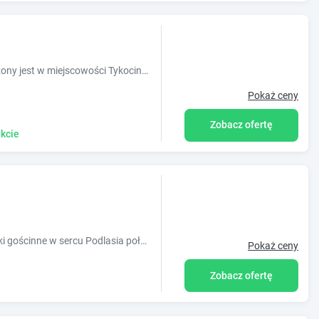
Obiekt Kurnik Polski agroturystyka położony jest w miejscowości Tykocin w regionie podlaskie i oferuje bezpłatne Wi-Fi, sprzęt do grillowania, ta
Pokaż ceny
Zobacz ofertę
kcie
Przystanek Tykocin - apartamenty i domki gościnne w sercu Podlasia położony jest w miejscowości Tykocin. 200m od historycznego centrum miasta.
Pokaż ceny
Zobacz ofertę