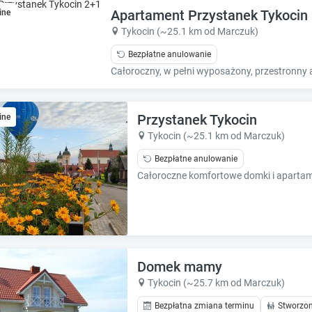
e
e
Apartament Przystanek Tykocin
ine
.
.
Tykocin (~25.1 km od Marczuk)
P
P
Bezpłatne anulowanie
r
r
e
e
s
s
s
s
t
t
Przystanek Tykocin
ine
h
h
Tykocin (~25.1 km od Marczuk)
e
e
q
q
Bezpłatne anulowanie
u
u
e
e
s
s
t
t
i
i
o
o
n
n
Domek mamy
m
m
Tykocin (~25.7 km od Marczuk)
a
a
r
r
Bezpłatna zmiana terminu
Stworzon