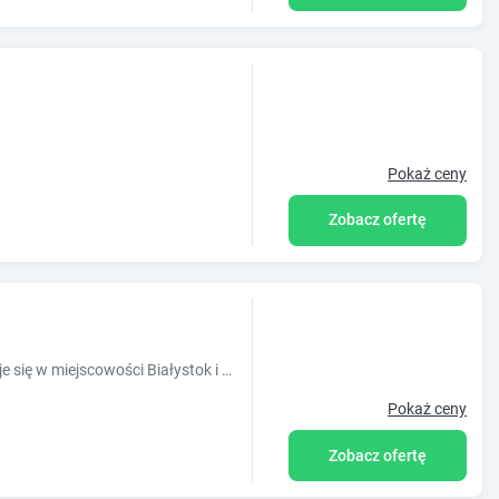
Pokaż ceny
Zobacz ofertę
Obiekt Apartament Gospodarska znajduje się w miejscowości Białystok i oferuje ogród. Odległość ważnych miejsc od obiektu: Muzeum Historyczne ?
Pokaż ceny
Zobacz ofertę