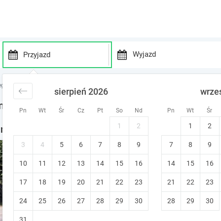
P
P
r
r
egi nad jeziorem
noclegi nad jeziorem
noclegi Marczuk
sierpień 2026
wrze
e
e
s
s
noclegi
Pn
Wt
Śr
Cz
Pt
So
Nd
Pn
Wt
Śr
s
s
t
t
1
2
1
2
noclegi w okolicy
h
h
e
e
3
4
5
6
7
8
9
7
8
9
Dworek Rogowo
d
d
10
11
12
13
14
15
o
16
14
15
16
o
Choroszcz (~15.6 km od Marczuk)
w
w
Stworzony dla rodzin
17
18
19
20
21
22
23
21
22
23
n
n
a
a
24
25
26
27
28
29
30
28
29
30
r
r
r
r
31