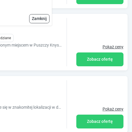
Zamknij
idziane
Jesteśmy cichym, magicznym i odosobnionym miejscem w Puszczy Knyszyńskiej
Pokaż ceny
Zobacz ofertę
Obiekt Hostel Białystok Centrum znajduje się w znakomitej lokalizacji w dzielnicy Old Town. W okolicy znajdują się ciekawe miejsca takie jak: Ryne
Pokaż ceny
Zobacz ofertę