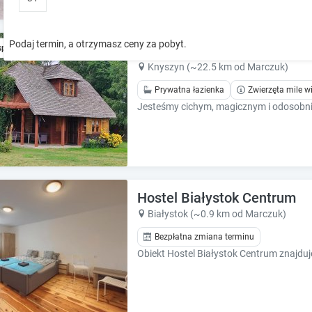
o
o
w
w
k
k
Podaj termin, a otrzymasz ceny za pobyt.
Uroczysko Jeleń
spresowo
e
e
y
y
Knyszyn (~22.5 km od Marczuk)
t
t
Prywatna łazienka
Zwierzęta mile w
o
o
i
i
n
n
t
t
e
e
r
r
a
a
Hostel Białystok Centrum
c
c
t
t
Białystok (~0.9 km od Marczuk)
w
w
Bezpłatna zmiana terminu
i
i
t
t
h
h
t
t
h
h