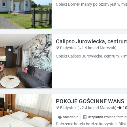
k
k
k
k
e
e
y
y
t
t
o
o
g
g
Calipso Jurowiecka, centrum,
e
e
Białystok (~1.9 km od Marczuk)
t
t
t
t
h
h
e
e
k
k
e
e
y
y
b
b
o
o
POKOJE GOŚCINNE WANS
a
a
Białystok (~2.4 km od Marczuk)
•
1
r
r
d
d
Śniadanie
Bezpłatna zmiana termin
s
s