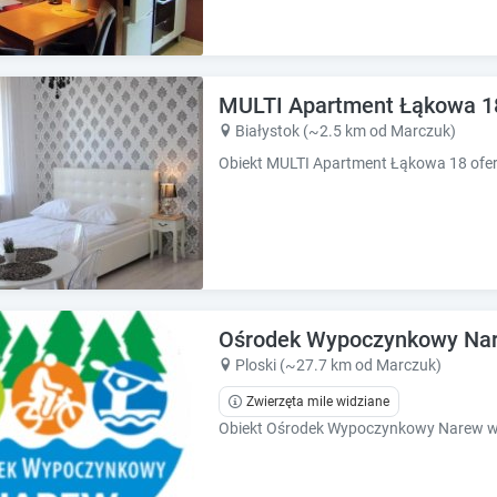
e
e
s
s
.
.
MULTI Apartment Łąkowa 1
Białystok (~2.5 km od Marczuk)
Ośrodek Wypoczynkowy Nar
Ploski (~27.7 km od Marczuk)
Zwierzęta mile widziane