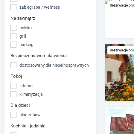
Rezerwacje onl
zabiegi spa / wellness
Na zewnątrz
boisko
grill
parking
Rezerwacje onl
Bezpieczeństwo i ułatwienia
dostosowany dla niepełnosprawnych
Pokój
internet
klimatyzacja
Dla dzieci
plac zabaw
Kuchnia i jadalnia