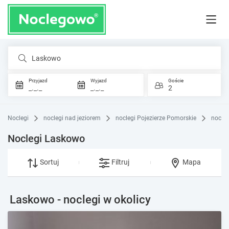
Laskowo
Przyjazd
Wyjazd
Goście
_._._
_._._
2
Noclegi
noclegi nad jeziorem
noclegi Pojezierze Pomorskie
nocle
Noclegi Laskowo
Sortuj
Filtruj
Mapa
Laskowo - noclegi w okolicy