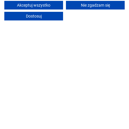
Akceptuj wszystko
Nie zgadzam się
Dostosuj
Domek letniskowy SZWED-POL
Kujan (~16.8 km)
•
9.4
Znakomity!
Pokaż ceny
Zobacz ofertę