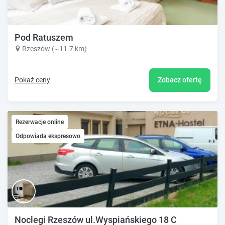
Pod Ratuszem
Rzeszów (~11.7 km)
Pokaż ceny
Zobacz ofertę
Rezerwacje online
Odpowiada ekspresowo
Noclegi Rzeszów ul.Wyspiańskiego 18 C