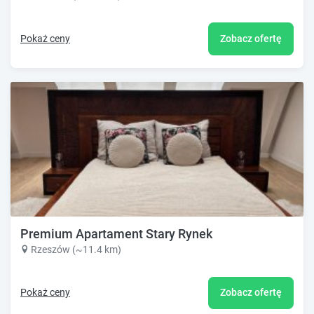
Pokaż ceny
Zobacz ofertę
Premium Apartament Stary Rynek
Rzeszów (~11.4 km)
Pokaż ceny
Zobacz ofertę