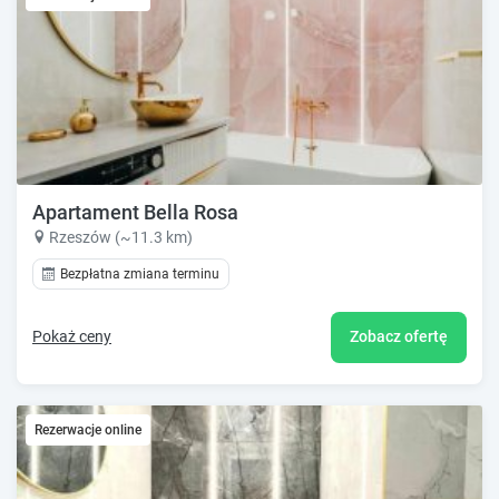
Apartament Bella Rosa
Rzeszów (~11.3 km)
Bezpłatna zmiana terminu
Pokaż ceny
Zobacz ofertę
Rezerwacje online