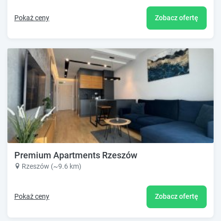
Pokaż ceny
Zobacz ofertę
Premium Apartments Rzeszów
Rzeszów (~9.6 km)
Pokaż ceny
Zobacz ofertę