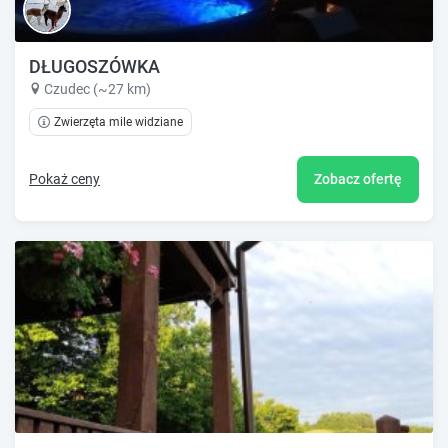
DŁUGOSZÓWKA
Czudec (~27 km)
Zwierzęta mile widziane
Pokaż ceny
Zobacz ofertę