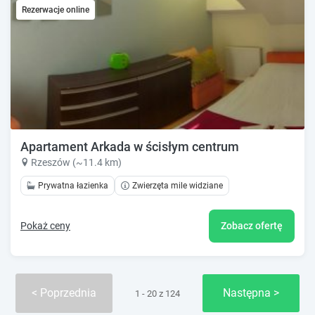
Rezerwacje online
Apartament Arkada w ścisłym centrum
Rzeszów (~11.4 km)
Prywatna łazienka
Zwierzęta mile widziane
Pokaż ceny
Zobacz ofertę
Poprzednia
Następna
1 - 20 z 124