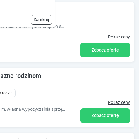
Zamknij
Obiekt Domki M&L położony jest w miejscowości Polańczyk. Oferuje on sezonowy odkryty basen, bezpłatne Wi-Fi i bezpłatny prywatny parking. Każda
Pokaż ceny
Zobacz ofertę
jazne rodzinom
a rodzin
Pokaż ceny
3 hektary zieleni, tuż przy jeziorze Solińskim, własna wypożyczalnia sprzętu pływającego, jazdy konne, pizza z pieca, kebab, dwa sklepy i dwa bary
Zobacz ofertę