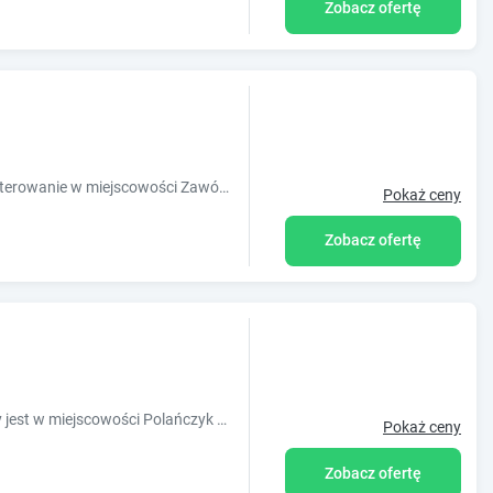
Zobacz ofertę
Obiekt domki cypel zawóz oferuje zakwaterowanie w miejscowości Zawóz. Odległość ważnych miejsc od obiektu: Połonina Wetlińska ? 41 km, Schr
Pokaż ceny
Zobacz ofertę
Obiekt Apartamenty Polańczyk położony jest w miejscowości Polańczyk w regionie podkarpackie i oferuje bezpłatne Wi-Fi, sprzęt do grillowania, o
Pokaż ceny
Zobacz ofertę