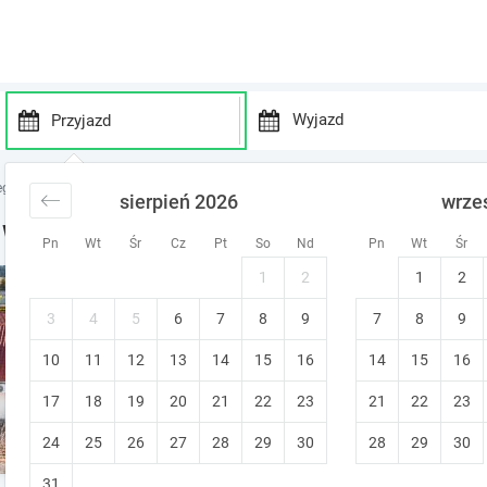
P
P
r
r
egi nad jeziorem
noclegi Jezioro Solińskie
sierpień 2026
wrze
e
e
s
s
 Wielkanoc nad Jeziorem Solińskim
Pn
Wt
Śr
Cz
Pt
So
Nd
Pn
Wt
Śr
s
s
t
t
1
2
1
2
Apartamenty Amber 300 m d
h
h
e
e
Polańczyk
3
4
5
6
7
8
9
7
8
9
d
d
Bezpłatna zmiana terminu
Stworzon
10
11
12
13
14
15
o
16
14
15
16
o
w
w
17
18
19
20
21
22
23
21
22
23
n
n
a
a
24
25
26
27
28
29
30
28
29
30
14
apartamentów dostępnych w tym obi
r
r
r
r
31