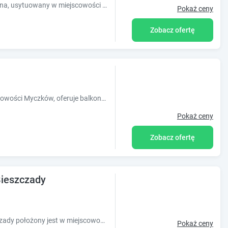
Obiekt Sztygarka Hetmańska Resort Solina, usytuowany w miejscowości Solina, oferuje taras, bezpłatny prywatny parking oraz bar. Odległość ważny
Pokaż ceny
Zobacz ofertę
Obiekt Poczciwy Bies, położony w miejscowości Myczków, oferuje balkon oraz bezpłatne Wi-Fi. Odległość ważnych miejsc od obiektu: Połonina We
Pokaż ceny
Zobacz ofertę
ieszczady
Obiekt Motylowe Wzgórze Zawóz Bieszczady położony jest w miejscowości Zawóz w regionie podkarpackie i oferuje bezpłatne Wi-Fi, plac zabaw, ogr?
Pokaż ceny