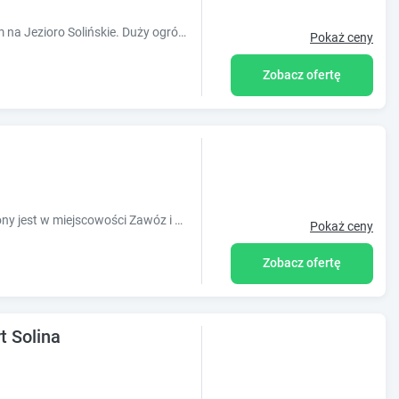
Pokoje z łazienką i balkonami, z widokiem na Jezioro Solińskie. Duży ogród i altana z miejscem na grilla na terenie obiektu.
Pokaż ceny
Zobacz ofertę
Obiekt DOMEK POD CZEREMCHĄ położony jest w miejscowości Zawóz i oferuje ogród, taras oraz bezpłatne WiFi. Goście mogą podziwiać widok na jez
Pokaż ceny
Zobacz ofertę
t Solina