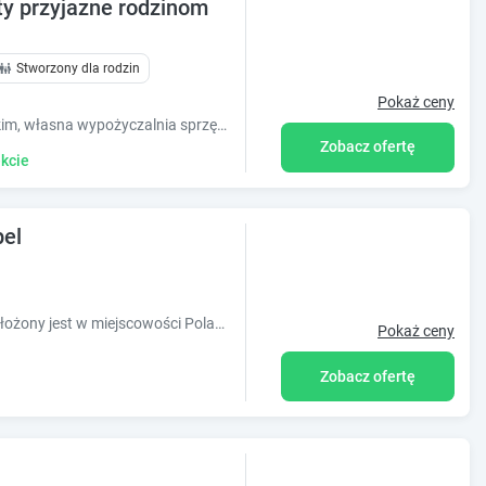
y przyjazne rodzinom
Stworzony dla rodzin
Pokaż ceny
3 hektary zieleni, tuż przy jeziorze Solińskim, własna wypożyczalnia sprzętu pływającego, jazdy konne, pizza z pieca, kebab, dwa sklepy i dwa bary
Zobacz ofertę
kcie
el
Obiekt Ośrodek Wypoczynkowy Cypel położony jest w miejscowości Polańczyk w regionie podkarpackie i oferuje bezpłatne Wi-Fi, plac zabaw, ogród o
Pokaż ceny
Zobacz ofertę