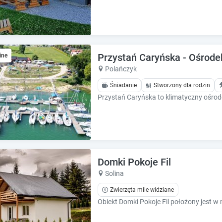
e
e
s
s
.
.
Przystań Caryńska - Ośrod
ine
Polańczyk
Śniadanie
Stworzony dla rodzin
Domki Pokoje Fil
Solina
Zwierzęta mile widziane