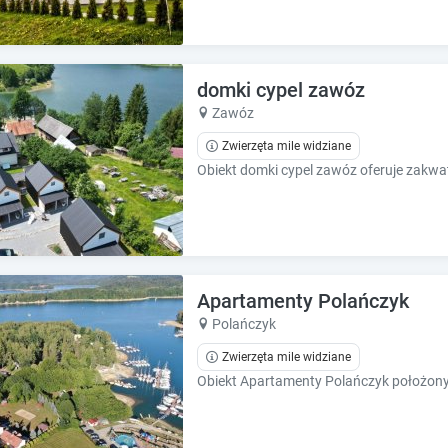
domki cypel zawóz
Zawóz
Zwierzęta mile widziane
Apartamenty Polańczyk
Polańczyk
Zwierzęta mile widziane