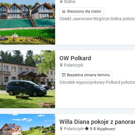
Solina
e
e
.
.
Stworzony dla rodzin
P
P
r
r
e
e
s
s
s
s
t
t
h
h
OW Polkard
e
e
Polańczyk
q
q
u
u
Bezpłatna zmiana terminu
e
e
s
s
t
t
i
i
o
o
n
n
m
m
Willa Diana pokoje z panoram
a
a
Polańczyk
•
9.8
Wyjątkowy!
r
r