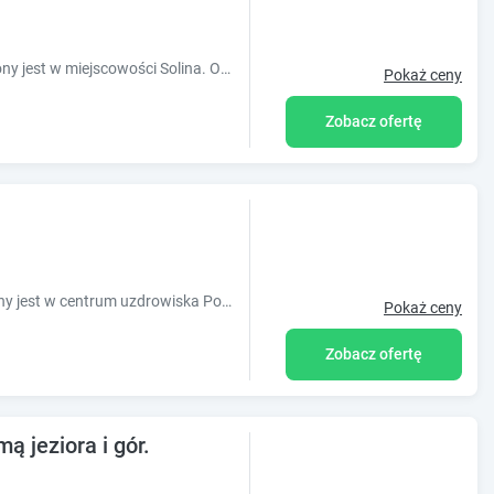
Obiekt Jaworowe Wzgórze Solina położony jest w miejscowości Solina. Odległość ważnych miejsc od obiektu: Skansen w Sanoku ? 35 km, Zapora wo
Pokaż ceny
Zobacz ofertę
Ośrodek wypoczynkowy Polkard położony jest w centrum uzdrowiska Polańczyk, w odległości 300 metrów od Jeziora Solińskiego.
Pokaż ceny
Zobacz ofertę
ą jeziora i gór.