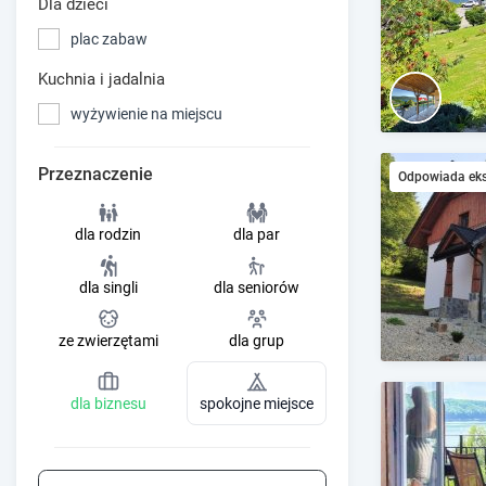
Dla dzieci
plac zabaw
Kuchnia i jadalnia
wyżywienie na miejscu
Przeznaczenie
Odpowiada ek
dla rodzin
dla par
dla singli
dla seniorów
ze zwierzętami
dla grup
dla biznesu
spokojne miejsce