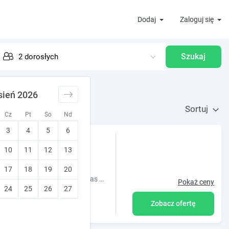
Dodaj
Zaloguj się
Szukaj
sień 2026
Sortuj
Cz
Pt
So
Nd
3
4
5
6
o jeziora
10
11
12
13
y dla rodzin
17
18
19
20
Obiekt Amber, położony w miejscowości Polańczyk, oferuje ogród, taras oraz różne opcje zakwaterowania, w których zapewniono bezpłatne Wi-Fi i parking
Pokaż ceny
24
25
26
27
Zobacz ofertę
ekcie