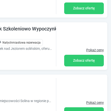
Zobacz ofertę
ek Szkoleniowo Wypoczynkowy w Polańczyku
Natychmiastowa rezerwacja
Przystań Caryńska to klimatyczny ośrodek nad Jeziorem solińskim, oferujący komfortowy wypoczynek, tawernę oraz atrakcje wodne w sercu Bieszczad.
Pokaż ceny
Zobacz ofertę
Obiekt Domki Pokoje Fil położony jest w miejscowości Solina w regionie podkarpackie i oferuje bezpłatne Wi-Fi, sprzęt do grillowania, ogród oraz
Pokaż ceny