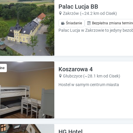
e
e
Palac Lucja BB
.
.
Zakrzów (~24.2 km od Cisek)
P
P
Śniadanie
Bezpłatna zmiana termin
r
r
e
e
s
s
s
s
t
t
h
h
e
e
q
q
Koszarowa 4
ine
u
u
Głubczyce (~28.1 km od Cisek)
e
e
Hostel w samym centrum miasta
s
s
t
t
i
i
o
o
n
n
m
m
a
a
r
r
HG Hotel