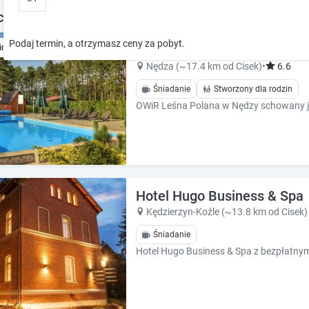
o
o
clegi w okolicy
w
w
k
k
Podaj termin, a otrzymasz ceny za pobyt.
Leśna Polana - Twoje miejs
ine
e
e
y
y
Nędza (~17.4 km od Cisek)
•
6.6
t
t
Śniadanie
Stworzony dla rodzin
o
o
i
i
n
n
t
t
e
e
r
r
a
a
Hotel Hugo Business & Spa
c
c
t
t
Kędzierzyn-Koźle (~13.8 km od Cisek)
w
w
Śniadanie
i
i
t
t
h
h
t
t
h
h