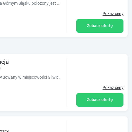
Obiekt Agrodomek - komfortowy Apartament na Górnym Śląsku położony jest w miejscowości Cisek i oferuje klimatyzację. Odległość ważnych miejsc od obiektu: Stadion Piasta Gliwice – 43 km, H...
Pokaż ceny
Zobacz ofertę
acja
!
Obiekt Szafirowy Dwór Hotel & Restauracja, usytuowany w miejscowości Gliwice, oferuje ogród, bezpłatny prywatny parking, wspólny salon oraz taras. Odległość ważnych miejsc od obiektu: Stadion...
Pokaż ceny
Zobacz ofertę
yczny!