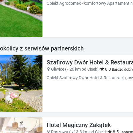
okolicy z serwisów partnerskich
Szafirowy Dwór Hotel & Restaur
Gliwice (~26 km od Cisek)
•
8.3
Bardzo dobry
Hotel Magiczny Zakątek
Raszowa (~13.3 km od Cisek)
•
8.5
Fantast