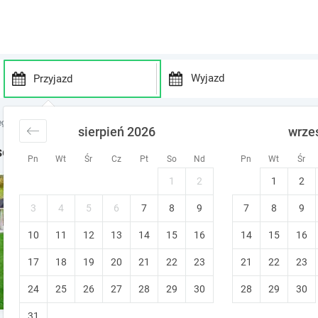
P
P
r
r
egi Śląsk
noclegi Cisek
sierpień 2026
wrze
e
e
s
s
sek
Pn
Wt
Śr
Cz
Pt
So
Nd
Pn
Wt
Śr
s
s
t
t
1
2
1
2
Agrodomek - komfortowy Ap
h
h
e
e
Cisek
3
4
5
6
7
8
9
7
8
9
d
d
Bezpłatna zmiana terminu
Stworzon
10
11
12
13
14
15
o
16
14
15
16
o
w
w
17
18
19
20
21
22
23
21
22
23
n
n
a
a
24
25
26
27
28
29
30
28
29
30
r
r
r
r
31