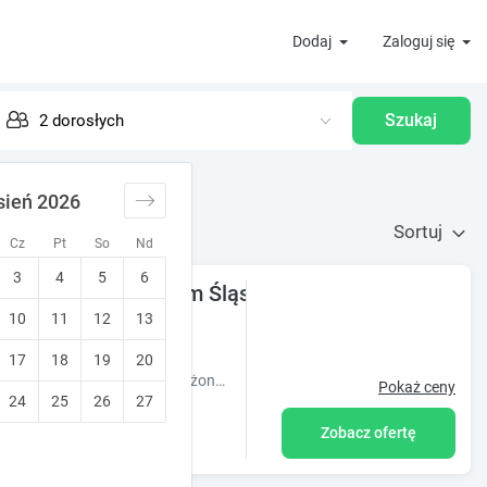
Dodaj
Zaloguj się
Szukaj
sień 2026
Sortuj
Cz
Pt
So
Nd
3
4
5
6
artament na Górnym Śląsku
10
11
12
13
y dla rodzin
17
18
19
20
Obiekt Agrodomek - komfortowy Apartament na Górnym Śląsku położony jest w miejscowości Cisek i oferuje klimatyzację. Odległość ważnych miej
Pokaż ceny
24
25
26
27
Zobacz ofertę