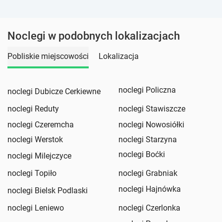
Noclegi w podobnych lokalizacjach
Pobliskie miejscowości
Lokalizacja
noclegi Policzna
noclegi Dubicze Cerkiewne
noclegi Reduty
noclegi Stawiszcze
noclegi Czeremcha
noclegi Nowosiółki
noclegi Werstok
noclegi Starzyna
noclegi Boćki
noclegi Milejczyce
noclegi Topiło
noclegi Grabniak
noclegi Hajnówka
noclegi Bielsk Podlaski
noclegi Leniewo
noclegi Czerlonka