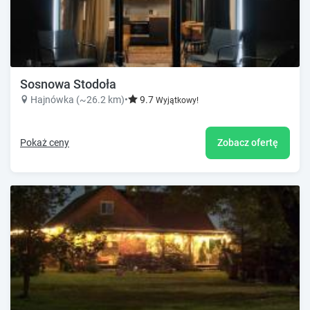
Sosnowa Stodoła
Hajnówka (~26.2 km)
•
9.7
Wyjątkowy!
Pokaż ceny
Zobacz ofertę