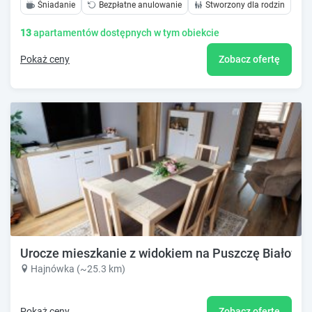
Śniadanie
Bezpłatne anulowanie
Stworzony dla rodzin
13
apartamentów dostępnych w tym obiekcie
Pokaż ceny
Zobacz ofertę
Urocze mieszkanie z widokiem na Puszczę Białowie
Hajnówka (~25.3 km)
Pokaż ceny
Zobacz ofertę