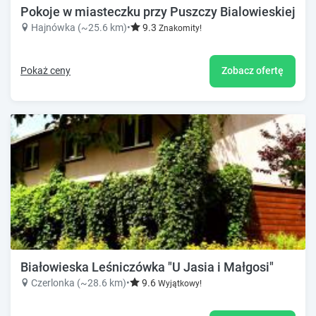
Pokoje w miasteczku przy Puszczy Bialowieskiej
Hajnówka (~25.6 km)
•
9.3
Znakomity!
Pokaż ceny
Zobacz ofertę
Białowieska Leśniczówka "U Jasia i Małgosi"
Czerlonka (~28.6 km)
•
9.6
Wyjątkowy!