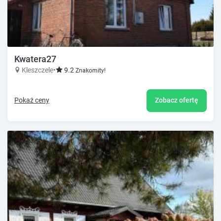
Kwatera27
Kleszczele
•
9.2
Znakomity!
Pokaż ceny
Zobacz ofertę