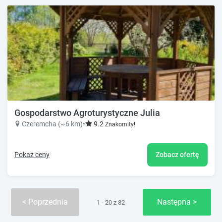
Gospodarstwo Agroturystyczne Julia
Czeremcha (~6 km)
•
9.2
Znakomity!
Pokaż ceny
Zobacz ofertę
Poprzednia
Następna
1 - 20 z 82