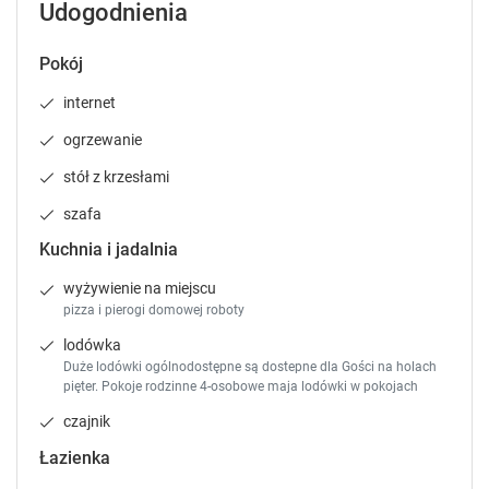
Udogodnienia
k
k
e
e
Sprawdź dostępność
y
y
Pokój
t
t
Zgłoś brakujące informacje
o
o
internet
g
g
ogrzewanie
e
e
t
t
stół z krzesłami
t
t
szafa
h
h
e
e
Kuchnia i jadalnia
k
k
e
e
wyżywienie na miejscu
y
y
pizza i pierogi domowej roboty
b
b
lodówka
o
o
Duże lodówki ogólnodostępne są dostepne dla Gości na holach
a
a
pięter. Pokoje rodzinne 4-osobowe maja lodówki w pokojach
r
r
d
d
czajnik
s
s
Łazienka
h
h