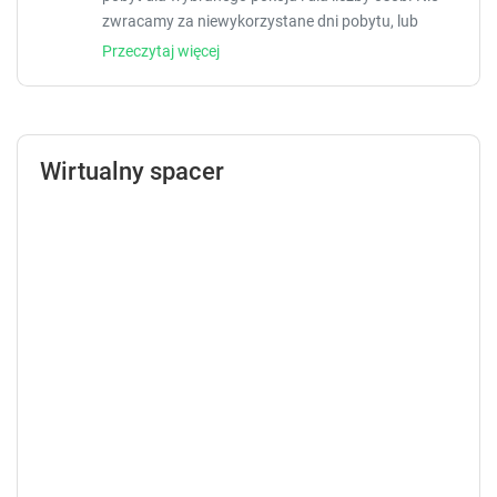
zwracamy za niewykorzystane dni pobytu, lub
pobyt mniejszej liczby osób niż zadeklarowano.
Przeczytaj więcej
Wirtualny spacer