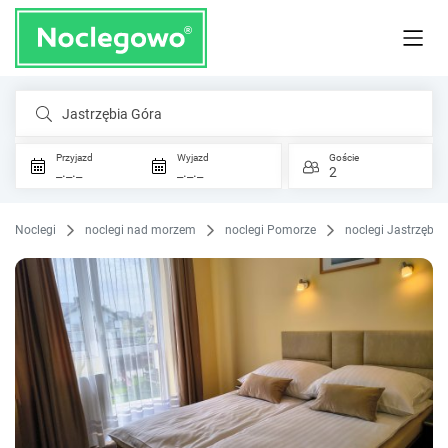
Jastrzębia Góra
Przyjazd
Wyjazd
Goście
_._._
_._._
2
Noclegi
noclegi nad morzem
noclegi Pomorze
noclegi Jastrzębia