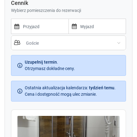
Cennik
Wybierz pomieszczenia do rezerwacji
P
P
r
r
e
e
s
s
s
Uzupełnij termin
.
s
t
Otrzymasz dokładne ceny.
t
h
h
e
e
d
Ostatnia aktualizacja kalendarza
d
:
tydzień temu
.
o
Cena i dostępność mogą ulec zmianie.
o
w
w
n
n
a
a
r
r
r
r
o
o