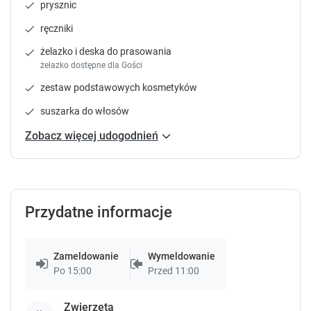
o
o
prysznic
r
r
ręczniki
t
t
c
c
żelazko i deska do prasowania
u
u
żelazko dostępne dla Gości
t
t
zestaw podstawowych kosmetyków
s
s
f
f
suszarka do włosów
o
o
r
r
Zobacz więcej udogodnień
c
c
h
h
a
a
n
n
g
g
Przydatne informacje
i
i
n
n
g
g
Zameldowanie
Wymeldowanie
d
d
Po 15:00
Przed 11:00
a
a
t
t
e
Zwierzęta
e