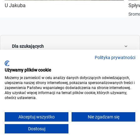
U Jakuba
Spły
Srom
Dla szukających
Polityka prywatności
Używamy plików cookie
Dla wynajmujących
Możemy je zamieścić w celu analizy danych dotyczących odwiedzających,
ulepszenia naszej strony internetowej, pokazania spersonalizowanych treści i
zapewnienia Państwu wspaniałego doświadczenia na stronie internetowej.
Aby uzyskać więcej informacji na temat plików cookie, których używamy,
otwórz ustawienia.
O noclegowo
Akceptuj wszystko
Nie zgadzam się
Dostosuj
© 2006-2026
Noclegowo.pl