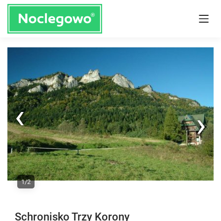
Next
1/2
Previous
Schronisko Trzy Korony