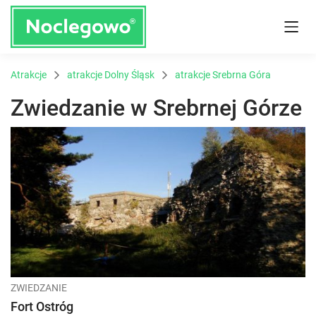
Atrakcje
atrakcje Dolny Śląsk
atrakcje Srebrna Góra
Zwiedzanie w Srebrnej Górze
ZWIEDZANIE
Fort Ostróg