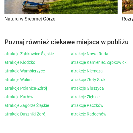
Natura w Srebrnej Górze
Rozr
Poznaj również ciekawe miejsca w pobliżu
atrakcje Ząbkowice Śląskie
atrakcje Nowa Ruda
atrakcje Kłodzko
atrakcje Kamieniec Ząbkowicki
atrakcje Wambierzyce
atrakcje Niemcza
atrakcje Walim
atrakcje Złoty Stok
atrakcje Polanica-Zdrój
atrakcje Głuszyca
atrakcje Karłów
atrakcje Ziębice
atrakcje Zagórze Śląskie
atrakcje Paczków
atrakcje Duszniki-Zdrój
atrakcje Radochów