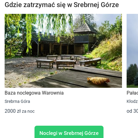
Gdzie zatrzymać się w Srebrnej Górze
Baza noclegowa Warownia
Pała
Srebrna Góra
Kłodz
2000 zł
od 3
za noc
Noclegi w Srebrnej Górze