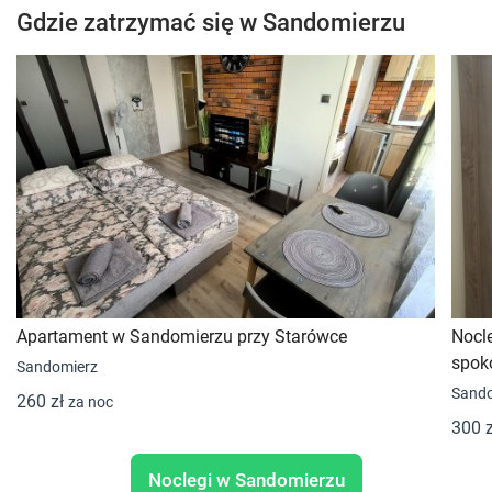
Gdzie zatrzymać się w Sandomierzu
Apartament w Sandomierzu przy Starówce
Nocl
spoko
Sandomierz
Sando
260 zł
za noc
300 
Noclegi w Sandomierzu