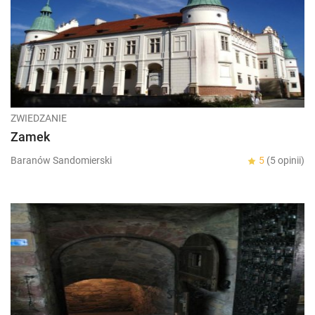
ZWIEDZANIE
Zamek
Baranów Sandomierski
5
(5 opinii)