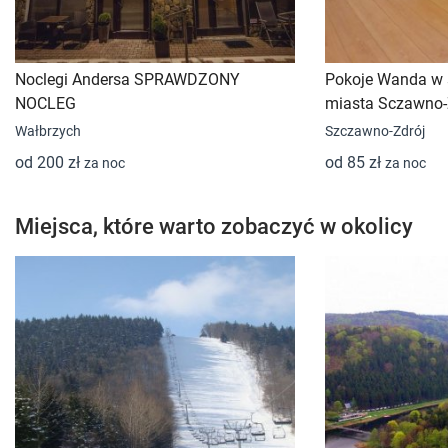
Noclegi Andersa SPRAWDZONY
Pokoje Wanda w s
NOCLEG
miasta Sczawno-
Wałbrzych
Szczawno-Zdrój
od 200 zł
od 85 zł
za noc
za noc
Miejsca, które warto zobaczyć w okolicy