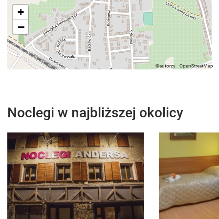
+
−
Noclegi w najbliższej okolicy