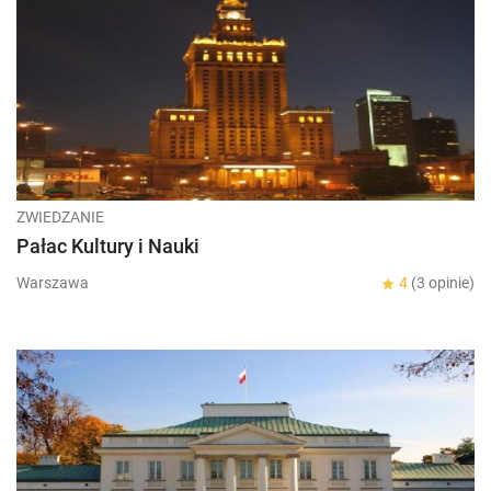
ZWIEDZANIE
Pałac Kultury i Nauki
Warszawa
4
(3 opinie)