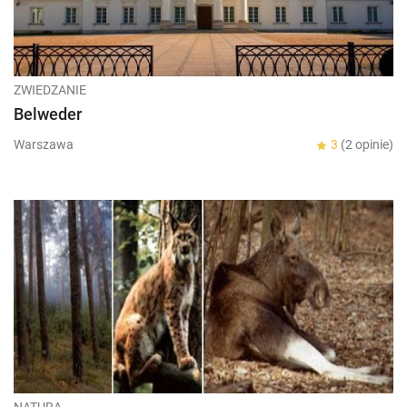
ZWIEDZANIE
Belweder
Warszawa
3
(2 opinie)