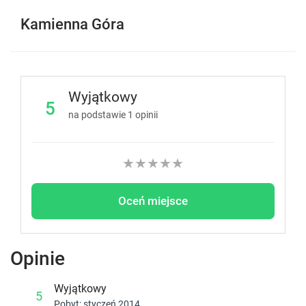
Kamienna Góra
Wyjątkowy
5
na podstawie
1
opinii
★
★
★
★
★
Oceń miejsce
Opinie
Wyjątkowy
5
Pobyt: styczeń 2014