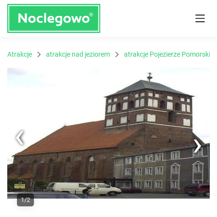
Atrakcje
atrakcje nad jeziorem
atrakcje Pojezierze Pomorskie
Next
1/2
Previous