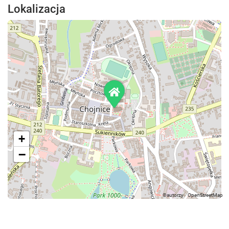
Lokalizacja
+
−