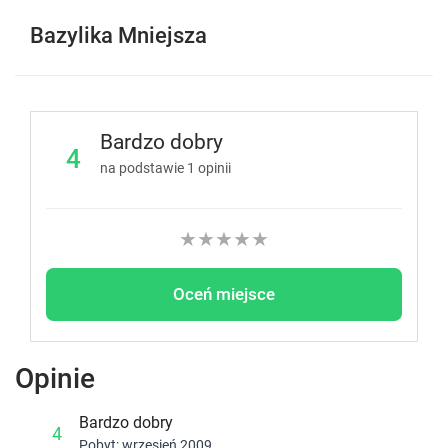
Bazylika Mniejsza
Bardzo dobry
4
na podstawie
1
opinii
★
★
★
★
★
Oceń miejsce
Opinie
Bardzo dobry
4
Pobyt: wrzesień 2009