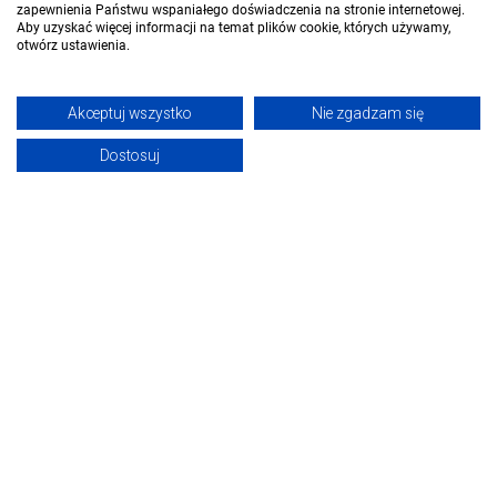
zapewnienia Państwu wspaniałego doświadczenia na stronie internetowej.
Aby uzyskać więcej informacji na temat plików cookie, których używamy,
otwórz ustawienia.
Akceptuj wszystko
Nie zgadzam się
Dostosuj
Muzeum Historyczno-Etnograficzne
Bazy
Chojnice
Chojn
Dla szukających
Dla wynajmujących