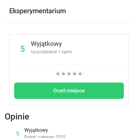
Eksperymentarium
Wyjątkowy
5
na podstawie
1
opinii
★
★
★
★
★
Oceń miejsce
Opinie
Wyjątkowy
5
Pobyt: czerwiec 2015