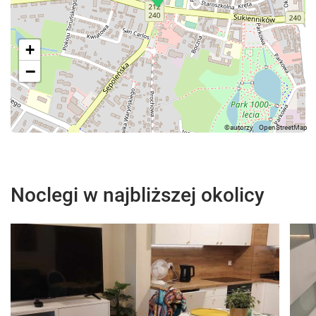
+
−
Noclegi w najbliższej okolicy