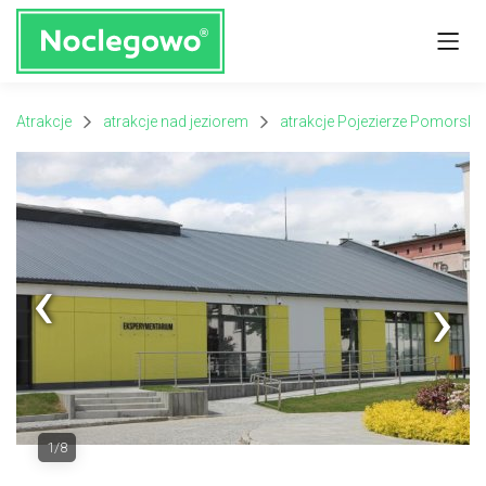
Atrakcje
atrakcje nad jeziorem
atrakcje Pojezierze Pomorskie
Next
1/8
Previous