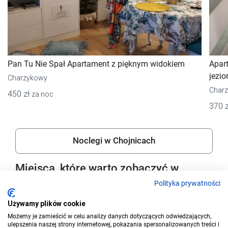
Pan Tu Nie Spał Apartament z pięknym widokiem
Apar
jezio
Charzykowy
Char
450 zł
za noc
370 
Noclegi w Chojnicach
Miejsca, które warto zobaczyć w
okolicy
Polityka prywatności
Używamy plików cookie
Możemy je zamieścić w celu analizy danych dotyczących odwiedzających,
ulepszenia naszej strony internetowej, pokazania spersonalizowanych treści i