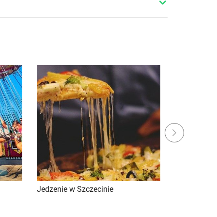
Next
Jedzenie w Szczecinie
Sylwester w