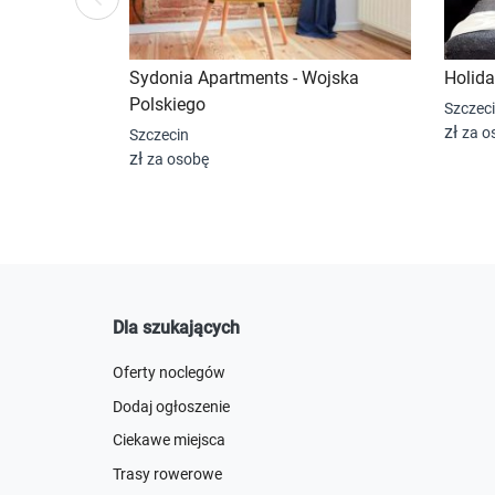
Previ
Sydonia Apartments - Wojska
Holida
Polskiego
Szczec
zł
za o
Szczecin
zł
za osobę
Dla szukających
Oferty noclegów
Dodaj ogłoszenie
Ciekawe miejsca
Trasy rowerowe