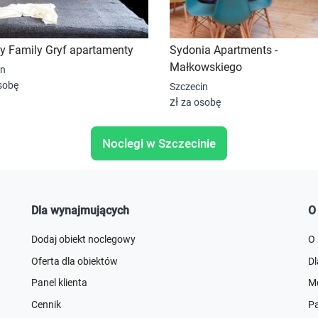
y Family Gryf apartamenty
Sydonia Apartments -
Małkowskiego
in
sobę
Szczecin
zł
za osobę
Noclegi w Szczecinie
Dla wynajmujących
O
Dodaj obiekt noclegowy
O
Oferta dla obiektów
D
Panel klienta
Me
Cennik
Pa