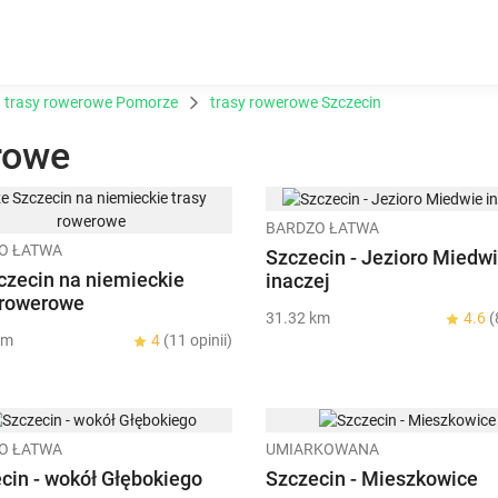
trasy rowerowe Pomorze
trasy rowerowe Szczecin
rowe
BARDZO ŁATWA
O ŁATWA
Szczecin - Jezioro Miedw
czecin na niemieckie
inaczej
 rowerowe
31.32 km
4.6
(
km
4
(11 opinii)
O ŁATWA
UMIARKOWANA
cin - wokół Głębokiego
Szczecin - Mieszkowice