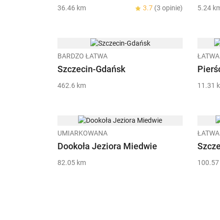
36.46 km
3.7
(3 opinie)
5.24 k
BARDZO ŁATWA
ŁATWA
Szczecin-Gdańsk
Pierś
462.6 km
11.31 
UMIARKOWANA
ŁATWA
Dookoła Jeziora Miedwie
Szcze
82.05 km
100.57