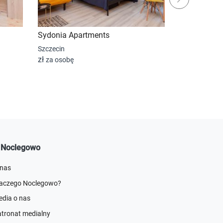
Sydonia Apartments
Sydonia Apa
Szczecin
Szczecin
zł
zł
za osobę
za osobę
 Noclegowo
 nas
laczego Noclegowo?
dia o nas
tronat medialny