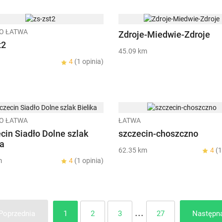
O ŁATWA
Zdroje-Miedwie-Zdroje
t2
45.09 km
4
(1 opinia)
O ŁATWA
ŁATWA
cin Siadło Dolne szlak
szczecin-choszczno
ka
62.35 km
4
(1
m
4
(1 opinia)
...
1
2
3
27
Poprzednia
Następn