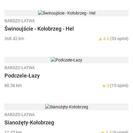
BARDZO ŁATWA
Świnoujście - Kołobrzeg - Hel
368.42 km
4.6
(33 opinii)
BARDZO ŁATWA
Podczele-Łazy
80.36 km
5
(15 opinii)
BARDZO ŁATWA
Sianożęty-Kołobrzeg
11.45 km
4.9
(9 opinii)