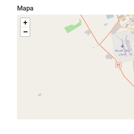
Mapa
+
−