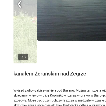
1/17
Previous
kanałem Żerańskim nad Zegrze
Wyjazd z ulicy Łabiszyńskiej spod Basenu. Można tam zostaw
skręcamy w lewo w ulicę Kopijników i zaraz w prawo w Białołęck
szosowy. Może być duży ruch, zwłaszcza w niedziele w czasie
skrzyżowaniu z ulicą Ciesielników Białołęcka odbija w prawo w 