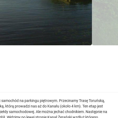
ić samochód na parkingu piętrowym. Przecinamy Trasę Toruńską,
ą, którą prowadzi nas aż do Kanału (około 4 km). Ten etap jest
 giełdy samochodowej. Ale można jechać chodnikiem. Następnie na
dół. Widzimy po lewej stronie Kanał Żerański wzdłuż którego