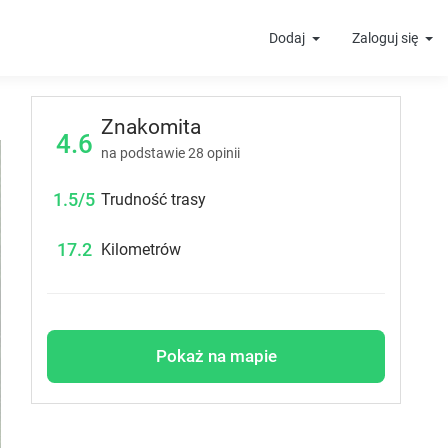
Dodaj
Zaloguj się
Znakomita
4.6
t
na podstawie
28
opinii
1.5/5
Trudność trasy
17.2
Kilometrów
Pokaż na mapie