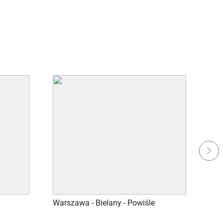
Next
Warszawa - Bielany - Powiśle
Zak
U.D