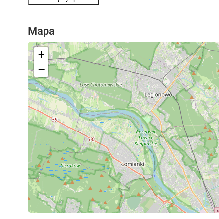
Mapa
+
−