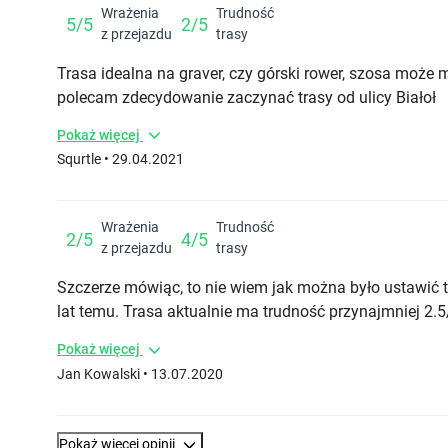
Wrażenia
Trudność
5/5
2/5
z przejazdu
trasy
Trasa idealna na graver, czy górski rower, szosa może m
polecam zdecydowanie zaczynać trasy od ulicy Białoł
Pokaż więcej
Squrtle
• 29.04.2021
Wrażenia
Trudność
2/5
4/5
z przejazdu
trasy
Szczerze mówiąc, to nie wiem jak można było ustawić t
lat temu. Trasa aktualnie ma trudność przynajmniej 2.5
Pokaż więcej
Jan Kowalski
• 13.07.2020
Pokaż więcej opinii