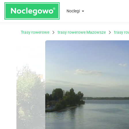
Noclegi
Trasy rowerowe
trasy rowerowe Mazowsze
trasy r