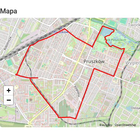
Mapa
+
−