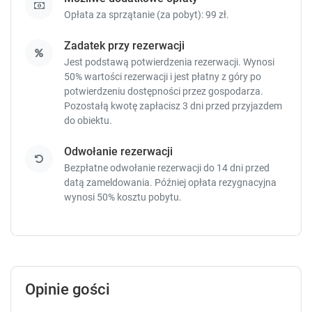
t
t
Opłata za sprzątanie (za pobyt): 99 zł.
c
c
u
u
Zadatek przy rezerwacji
t
t
Jest podstawą potwierdzenia rezerwacji. Wynosi
s
s
50% wartości rezerwacji i jest płatny z góry po
f
f
potwierdzeniu dostępności przez gospodarza.
o
o
Pozostałą kwotę zapłacisz
3 dni przed przyjazdem
r
r
do obiektu.
c
c
h
h
Odwołanie rezerwacji
a
a
Bezpłatne odwołanie rezerwacji do 14 dni przed
n
n
datą zameldowania. Później opłata rezygnacyjna
g
g
wynosi 50% kosztu pobytu.
i
i
n
n
g
g
d
d
a
a
t
t
Opinie gości
e
e
s
s