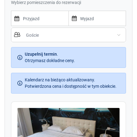
Wybierz pomieszczenia do rezerwacji
rozkładana sofa.
P
P
r
r
e
e
s
s
s
Uzupełnij termin
.
s
t
Otrzymasz dokładne ceny.
t
h
h
e
e
d
Kalendarz na bieżąco aktualizowany.
d
o
Potwierdzona cena i dostępność w tym obiekcie.
o
w
w
n
n
a
a
r
r
r
r
o
o
w
w