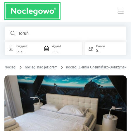
Toruń
Przyjazd
Wyjazd
Goście
_._._
_._._
2
Noclegi
noclegi nad jeziorem
noclegi Ziemia Chełmińsko-Dobrzyńska