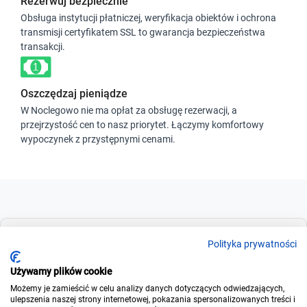
Rezerwuj bezpiecznie
Obsługa instytucji płatniczej, weryfikacja obiektów i ochrona
transmisji certyfikatem SSL to gwarancja bezpieczeństwa
transakcji.
Oszczędzaj pieniądze
W Noclegowo nie ma opłat za obsługę rezerwacji, a
przejrzystość cen to nasz priorytet. Łączymy komfortowy
wypoczynek z przystępnymi cenami.
Dla szukających
Polityka prywatności
Używamy plików cookie
Możemy je zamieścić w celu analizy danych dotyczących odwiedzających,
Dla wynajmujących
ulepszenia naszej strony internetowej, pokazania spersonalizowanych treści i