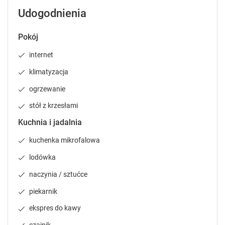
l
l
Udogodnienia
e
e
n
n
Pokój
d
d
a
a
internet
r
r
a
a
klimatyzacja
n
n
ogrzewanie
d
d
s
s
stół z krzesłami
e
e
Kuchnia i jadalnia
l
l
e
e
kuchenka mikrofalowa
c
c
t
t
lodówka
a
a
naczynia / sztućce
d
d
a
a
piekarnik
t
t
ekspres do kawy
e
e
.
.