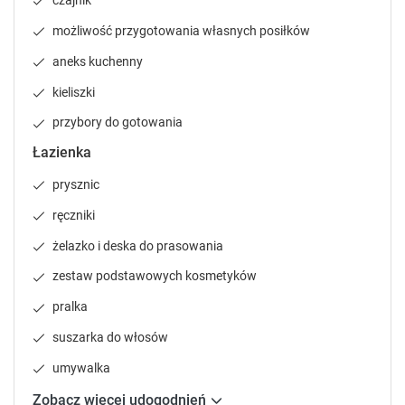
czajnik
P
P
r
r
możliwość przygotowania własnych posiłków
e
e
aneks kuchenny
s
s
s
s
kieliszki
t
t
h
h
przybory do gotowania
e
e
Łazienka
q
q
u
u
prysznic
e
e
ręczniki
s
s
t
t
żelazko i deska do prasowania
i
i
o
o
zestaw podstawowych kosmetyków
n
n
pralka
m
m
a
a
suszarka do włosów
r
r
umywalka
k
k
k
k
Zobacz więcej udogodnień