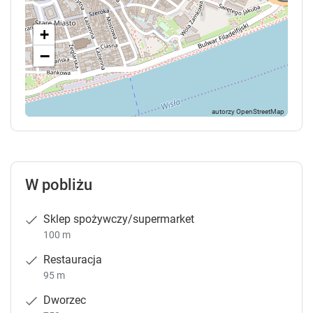
+
−
W pobliżu
Sklep spożywczy/supermarket
100 m
Restauracja
95 m
Dworzec