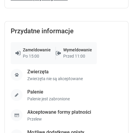
e
e
y
y
t
t
o
o
g
g
Przydatne informacje
e
e
t
t
t
t
Zameldowanie
Wymeldowanie
h
h
Po 15:00
Przed 11:00
e
e
k
k
e
e
Zwierzęta
y
y
Zwierzęta nie są akceptowane
b
b
o
o
Palenie
a
a
Palenie jest zabronione
r
r
d
d
Akceptowane formy płatności
s
s
Przelew
h
h
o
o
r
r
Możliwe dodatkowe opłaty