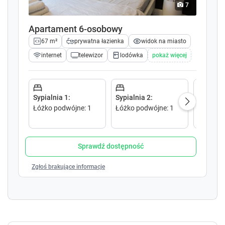
k
k
7
e
e
y
y
Apartament 6-osobowy
t
t
67 m²
prywatna łazienka
widok na miasto
o
o
i
i
internet
telewizor
lodówka
pokaż więcej
n
n
t
t
e
e
r
r
Sypialnia 1
:
Sypialnia 2
:
Salon 1
:
a
a
Łóżko podwójne
:
1
Łóżko podwójne
:
1
Sofa ro
c
c
podwójn
t
t
w
w
Sprawdź dostępność
i
i
t
t
Zgłoś brakujące informacje
h
h
t
t
h
h
e
e
c
c
a
a