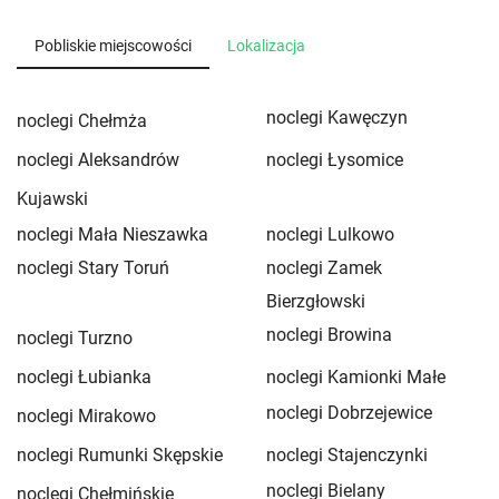
Pobliskie miejscowości
Lokalizacja
noclegi Kawęczyn
noclegi Chełmża
noclegi Aleksandrów
noclegi Łysomice
Kujawski
noclegi Mała Nieszawka
noclegi Lulkowo
noclegi Stary Toruń
noclegi Zamek
Bierzgłowski
noclegi Browina
noclegi Turzno
noclegi Łubianka
noclegi Kamionki Małe
noclegi Dobrzejewice
noclegi Mirakowo
noclegi Rumunki Skępskie
noclegi Stajenczynki
noclegi Bielany
noclegi Chełmińskie