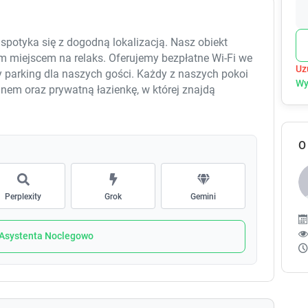
e
e
c
c
a
a
spotyka się z dogodną lokalizacją. Nasz obiekt
l
l
m miejscem na relaks. Oferujemy bezpłatne Wi-Fi we
e
e
Uz
 parking dla naszych gości. Każdy z naszych pokoi
n
n
Wy
d
d
nem oraz prywatną łazienkę, w której znajdą
a
a
zarkę do włosów i prysznic. Rano serwujemy
r
r
 z pewnością da energię na cały dzień. W okolicy
a
a
dion, teatry oraz miejsca kulturalne. Dla tych, którzy
O
n
n
ansfer lotniskowy, co dodatkowo ułatwia planowanie
d
d
ej oferty i spędzenia czasu w wyjątkowej
s
s
e
e
Perplexity
Grok
Gemini
l
l
e
e
c
c
 Asystenta Noclegowo
t
t
a
a
d
d
a
a
t
t