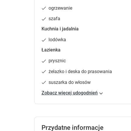
ogrzewanie
szafa
16
Kuchnia i jadalnia
lodówka
Łazienka
Zgłoś brakujące informacje
prysznic
żelazko i deska do prasowania
Aparta
suszarka do włosów
27 m²
Zobacz więcej udogodnień
13
Przydatne informacje