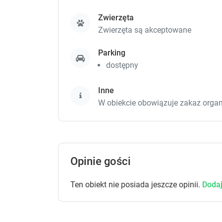
Zgłoś brakujące informacje
Zwierzęta
Zwierzęta są akceptowane
Aparta
Parking
21 m²
dostępny
Inne
15
W obiekcie obowiązuje zakaz organ
Zgłoś brakujące informacje
Opinie gości
Ten obiekt nie posiada jeszcze opinii.
Dodaj
Aparta
27 m²