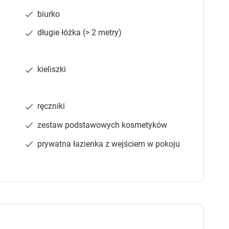
e
e
biurko
s
s
.
.
długie łóżka (> 2 metry)
kieliszki
Sprawdź dostępność
ręczniki
zestaw podstawowych kosmetyków
ment 2-osobowy
prywatna łazienka z wejściem w pokoju
telewizor
lodówka
prysznic
Sprawdź dostępność