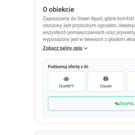
O obiekcie
Zapraszamy do Green Apart, gdzie komfort 
otoczony jest przytulnym ogrodem, idealny
wszystkich pomieszczeniach oraz prywatny
wyposażony jest w telewizor z płaskim ekra
Państwo bezpłatny zestaw kosmetyków, sus
Zobacz pełny opis
smakowite śniadanie w formie bufetu, które
znajdą Państwo wiele atrakcji, takich jak sta
przylatują samolotem, oferujemy płatny tr
Podsumuj ofertę z AI:
podróży. Zachęcamy do skorzystania z nasz
atmosferze naszego obiektu.
ChatGPT
Claude
Zapytaj