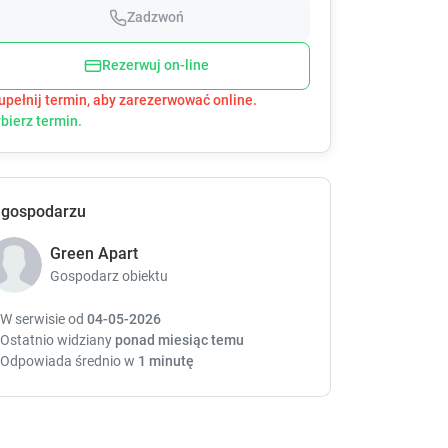
h
h
Zadzwoń
e
e
d
d
Rezerwuj on-line
o
o
upełnij termin, aby zarezerwować online.
w
w
bierz termin.
n
n
a
a
r
r
r
r
o
o
 gospodarzu
w
w
k
k
Green Apart
e
e
Gospodarz obiektu
y
y
t
t
W serwisie od
04-05-2026
o
o
Ostatnio widziany
ponad miesiąc temu
i
i
Odpowiada średnio w
1 minutę
n
n
t
t
e
e
r
r