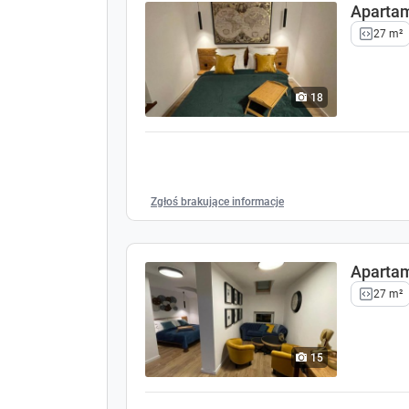
Aparta
27 m²
18
Zgłoś brakujące informacje
Aparta
27 m²
15