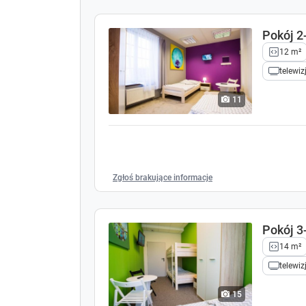
dostęp do pralni;
możliwość bezpłatnego przechowywania b
Pokój 
sprzątanie pokoi w trakcie dłuższego pobyt
pościel.
12 m²
Obsługa:
telewiz
recepcja otwarta dla Gości 24h;
akceptacja kart płatniczych;
11
informacja turystyczna i kulturalna (dostęp
młoda, przyjazna, mówiąca po angielsku obs
naszym hostelu jak najlepiej, a także dora
Poznaniu.
Zgłoś brakujące informacje
Pokój 
14 m²
telewiz
15