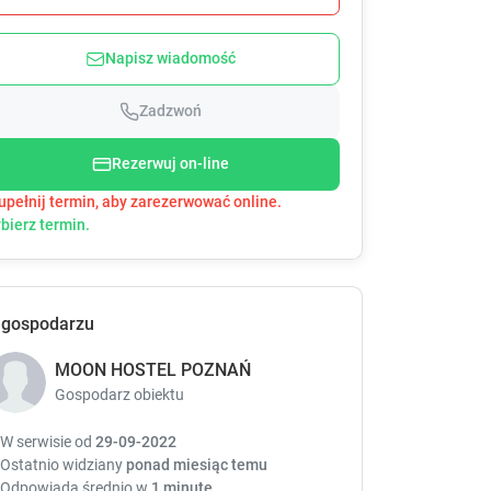
e
e
s
s
Napisz wiadomość
s
s
t
t
h
h
Zadzwoń
e
e
d
d
Rezerwuj on-line
o
o
upełnij termin, aby zarezerwować online.
w
w
bierz termin.
n
n
a
a
r
r
r
r
o
o
 gospodarzu
w
w
k
k
MOON HOSTEL POZNAŃ
e
e
Gospodarz obiektu
y
y
t
t
W serwisie od
29-09-2022
o
o
Ostatnio widziany
ponad miesiąc temu
i
i
Odpowiada średnio w
1 minutę