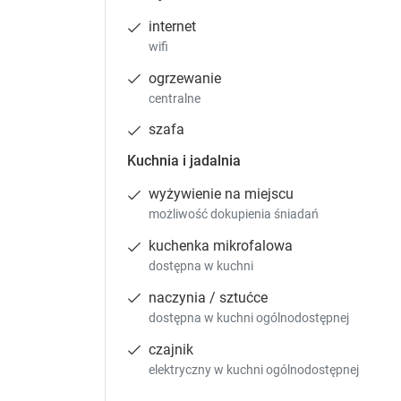
Pokój 
internet
18 m²
wifi
telewiz
ogrzewanie
10
centralne
szafa
Kuchnia i jadalnia
wyżywienie na miejscu
Zgłoś brakujące informacje
możliwość dokupienia śniadań
kuchenka mikrofalowa
Pokój 
dostępna w kuchni
19 m²
naczynia / sztućce
telewiz
dostępna w kuchni ogólnodostępnej
czajnik
11
elektryczny w kuchni ogólnodostępnej