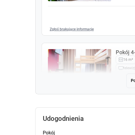
Zgłoś brakujące informacje
Pokój 
16 m²
telewiz
Po
10
Zgłoś brakujące informacje
Udogodnienia
Pokój