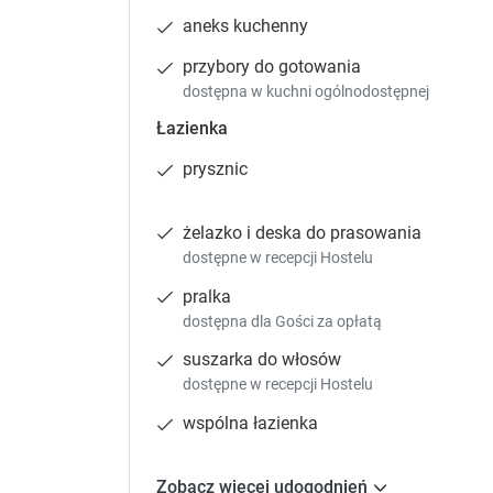
aneks kuchenny
Zgłoś brakujące informacje
przybory do gotowania
dostępna w kuchni ogólnodostępnej
Łazienka
Pokój 
prysznic
28 m²
telewiz
żelazko i deska do prasowania
9
dostępne w recepcji Hostelu
pralka
dostępna dla Gości za opłatą
suszarka do włosów
Zgłoś brakujące informacje
dostępne w recepcji Hostelu
wspólna łazienka
Aparta
Zobacz więcej udogodnień
35 m²