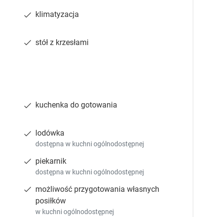
5-osobowy
e
e
klimatyzacja
piętro 3
wspólna łazienka
internet
s
s
.
.
ja
lodówka
pokaż więcej
stół z krzesłami
Sprawdź dostępność
kuchenka do gotowania
lodówka
6-osobowy
dostępna w kuchni ogólnodostępnej
piętro 3
wspólna łazienka
internet
piekarnik
ja
lodówka
pokaż więcej
dostępna w kuchni ogólnodostępnej
możliwość przygotowania własnych
posiłków
w kuchni ogólnodostępnej