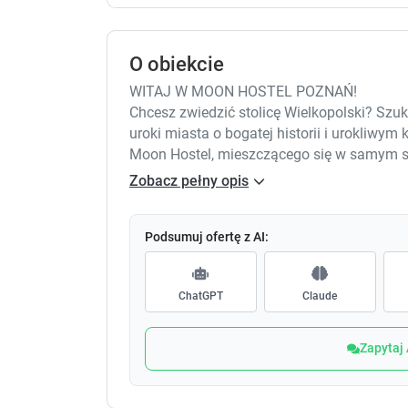
O obiekcie
WITAJ W MOON HOSTEL POZNAŃ!
Chcesz zwiedzić stolicę Wielkopolski? Szu
uroki miasta o bogatej historii i urokliw
Moon Hostel, mieszczącego się w samym s
Od początku działalności nasza sieć cieszy
Zobacz pełny opis
względu na wysoki standard, doskonałą lok
Do dyspozycji naszych Gości oddajemy kom
Posiadamy także pokoje z prywatnymi łazi
Podsumuj ofertę z AI:
Dbając o dobre samopoczucie naszych kli
gościnny z telewizją satelitarną, DVD, piłka
ChatGPT
Claude
zabaw dla dzieci, a także darmowy Interne
Najlepsza lokalizacja hostelu w pięknym m
Najlepsze ceny pokoi!
Zapytaj
Zapraszamy do zapoznania się z naszą ofe
Sprawdź Sam!
Rezerwacji mogą Państwo dokonać on-line l