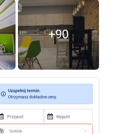
+90
Uzupełnij termin
.
Otrzymasz dokładne ceny.
P
P
r
r