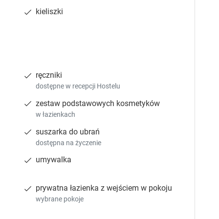
Sprawdź dostępność
kieliszki
9-osobowy
ręczniki
piętro 3
prywatna łazienka
internet
dostępne w recepcji Hostelu
ja
lodówka
pokaż więcej
zestaw podstawowych kosmetyków
w łazienkach
suszarka do ubrań
dostępna na życzenie
Sprawdź dostępność
umywalka
prywatna łazienka z wejściem w pokoju
wybrane pokoje
ment 4-osobowy
piętro 1
prywatna łazienka
internet