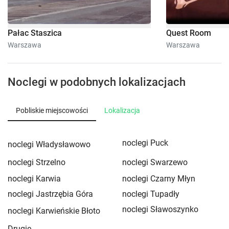
Pałac Staszica
Quest Room
Warszawa
Warszawa
Noclegi w podobnych lokalizacjach
Pobliskie miejscowości
Lokalizacja
noclegi Puck
noclegi Władysławowo
noclegi Strzelno
noclegi Swarzewo
noclegi Karwia
noclegi Czarny Młyn
noclegi Jastrzębia Góra
noclegi Tupadły
noclegi Sławoszynko
noclegi Karwieńskie Błoto
Drugie