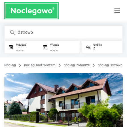
Ostrowo
Przyjazd
Wyjazd
Goście
_._._
_._._
2
Noclegi
noclegi nad morzem
noclegi Pomorze
noclegi Ostrowo