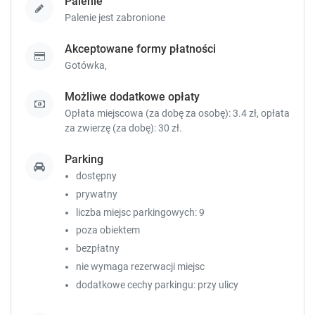
Palenie
s
s
Palenie jest zabronione
.
.
Akceptowane formy płatności
8
Gotówka,
Możliwe dodatkowe opłaty
Pokój 2-osobowy
Opłata miejscowa (za dobę za osobę): 3.4 zł, opłata
18 m²
prywatna łazienka
widok na ogród
za zwierzę (za dobę): 30 zł.
internet
parking
telewizor
pokaż więcej
Parking
dostępny
Sprawdź dostępność
prywatny
Zgłoś brakujące informacje
liczba miejsc parkingowych: 9
poza obiektem
bezpłatny
nie wymaga rezerwacji miejsc
dodatkowe cechy parkingu: przy ulicy