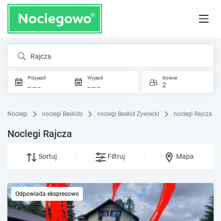
Rajcza
Przyjazd
Wyjazd
Goście
_._._
_._._
2
Noclegi
noclegi Beskidy
noclegi Beskid Żywiecki
noclegi Rajcza
Noclegi Rajcza
Sortuj
Filtruj
Mapa
Odpowiada ekspresowo