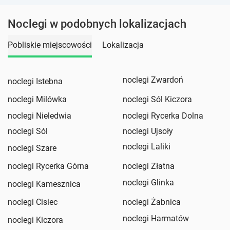
Noclegi w podobnych lokalizacjach
Pobliskie miejscowości
Lokalizacja
noclegi Zwardoń
noclegi Istebna
noclegi Milówka
noclegi Sól Kiczora
noclegi Nieledwia
noclegi Rycerka Dolna
noclegi Sól
noclegi Ujsoły
noclegi Laliki
noclegi Szare
noclegi Rycerka Górna
noclegi Złatna
noclegi Glinka
noclegi Kamesznica
noclegi Cisiec
noclegi Żabnica
noclegi Harmatów
noclegi Kiczora