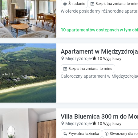
k
k
Śniadanie
Bezpłatna zmiana termin
k
k
e
e
y
y
t
t
10
apartamentów dostępnych w tym obi
o
o
g
g
e
e
Apartament w Międzyzdroja
t
t
Międzyzdroje
•
10
Wyjątkowy!
t
t
h
h
Bezpłatna zmiana terminu
e
e
Całoroczny apartament w Międzyzdrojach
k
k
e
e
y
y
b
b
o
o
a
a
Villa Bluemica 300 m do Mor
r
r
Międzyzdroje
•
10
Wyjątkowy!
d
d
s
s
Prywatna łazienka
Stworzony dla ro