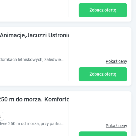
Zobacz ofertę
imacje,Jacuzzi Ustronie Morskie
Odpocznij w funkcjonalnie urządzonych domkach letniskowych, zaledwie 100 metrów od morza.
Pokaż ceny
Zobacz ofertę
 m do morza. Komfortowe pokoje, Wi-Fi, parking
u
Przytulny pensjonat, zlokalizowany zaledwie 250 m od morza, przy parku, w spokojnej okolicy. Obiekt całoroczny. Komfortowe pokoje, parking.
Pokaż ceny