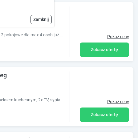
Zamknij
LAST MINUTE!!! 8-15.08 apartamenty 1 i 2 pokojowe dla max 4 osób już od 2000 zł/pobyt
Pokaż ceny
Zobacz ofertę
zeg
Apartament 2 pokojowy, salon z sofą i aneksem kuchennym, 2x TV, sypialnia, łazienka z pralką ,WC i prysznicem oraz 17m2 taras
Pokaż ceny
Zobacz ofertę