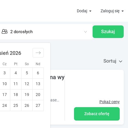
Dodaj
Zaloguj się
Szukaj
sień 2026
Sortuj
Cz
Pt
So
Nd
3
4
5
6
isko morza. Basen na wyciągnięcie ręki.
10
11
12
13
iastowa rezerwacja
17
18
19
20
Forest Apartment Pobierowo Komfortowy apartament blisko lasu z basenem, idealny na aktywny i premium wypoczynek nad morzem.
Pokaż ceny
24
25
26
27
Zobacz ofertę