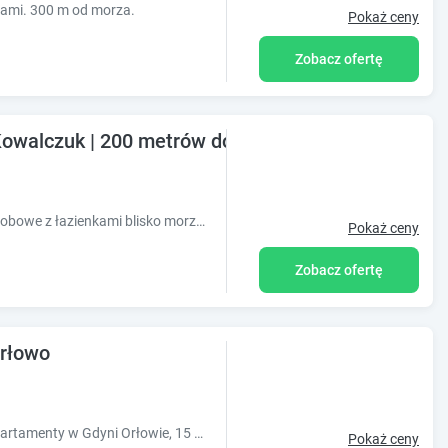
nami. 300 m od morza.
Pokaż ceny
Zobacz ofertę
Kowalczuk | 200 metrów do morza
Oferujemy do wynajęcia pokoje1,2,3,4 osobowe z łazienkami blisko morza. Zapraszamy przez cały rok!
Pokaż ceny
Zobacz ofertę
rłowo
Dwa 2-pokojowe w pełni wyposażone apartamenty w Gdyni Orłowie, 15 minut pieszo do plaży i morza, 4 min. do kolejki SKM
Pokaż ceny