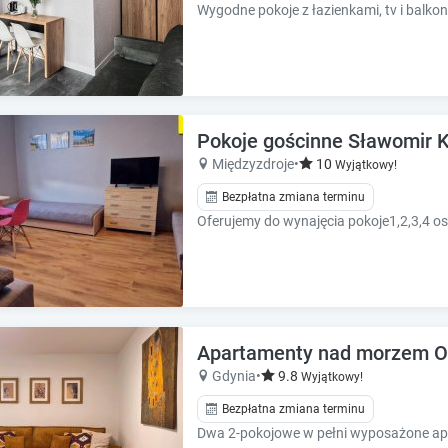
h
h
Wygodne pokoje z łazienkami, tv i balko
o
o
r
r
t
t
c
c
u
u
t
t
Pokoje gościnne Sławomir 
s
s
Międzyzdroje
•
10
Wyjątkowy!
f
f
o
o
Bezpłatna zmiana terminu
r
r
c
c
h
h
a
a
n
n
g
g
i
i
Apartamenty nad morzem O
n
n
Gdynia
•
9.8
Wyjątkowy!
g
g
d
d
Bezpłatna zmiana terminu
a
a
t
t