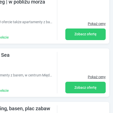
g | w pobliżu morza
Wygodnie 1 i 2 pokojowe apartamenty. W ofercie także apartamenty z basenami. Lokalizacja - dzielnica portowa, okolice molo Zapraszamy przez cały rok!
Pokaż ceny
Zobacz ofertę
ekcie
 Sea
Richter By The Sea ? nowoczesne apartamenty z barem, w centrum Międzyzdrojów, tuż przy plaży. Idealne miejsce na wypoczynek nad morzem.
Pokaż ceny
Zobacz ofertę
ekcie
king, basen, plac zabaw