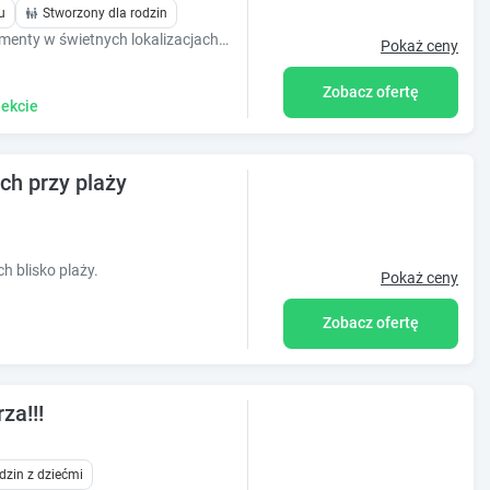
u
Stworzony dla rodzin
W ofercie posiadamy różnorodne apartamenty w świetnych lokalizacjach, nawet 30 m od plaży. Nowoczesny wystrój, pełne wyposażenie, akceptacja zwierząt.
Pokaż ceny
Zobacz ofertę
ekcie
ch przy plaży
 blisko plaży.
Pokaż ceny
Zobacz ofertę
za!!!
dzin z dziećmi