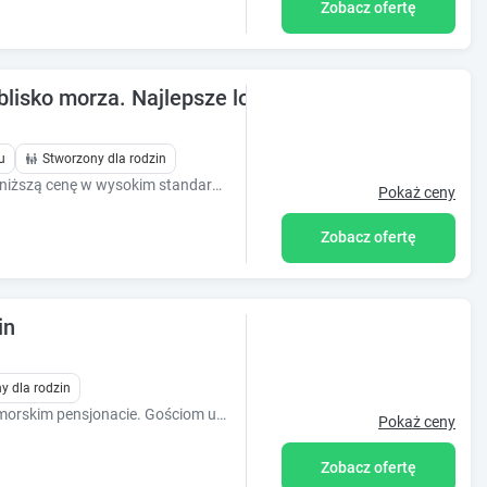
Zobacz ofertę
isko morza. Najlepsze lokalizacje w najniższej ce
u
Stworzony dla rodzin
Noclegi w Kołobrzegu gwarantujemy najniższą cenę w wysokim standardzie. Wynajem apartamentów 2-pokojowych w najlepszej lokalizacji.
Pokaż ceny
Zobacz ofertę
in
y dla rodzin
Zarezerwuj nocleg w klimatycznym, nadmorskim pensjonacie. Gościom udostępniamy miejsce na grilla, parking, rowery oraz plac zabaw dla dzieci.
Pokaż ceny
Zobacz ofertę