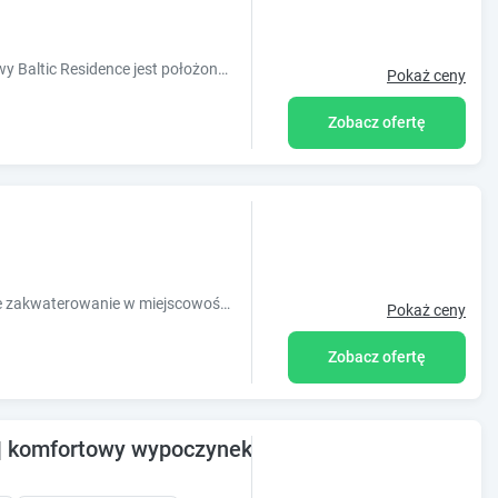
Nowo wybudowany obiekt wypoczynkowy Baltic Residence jest położony w dzielnicy wypoczynkowej w odległości około 500 metrów od piaszczystej plaży.
Pokaż ceny
Zobacz ofertę
Obiekt Domki Drewniane TREBOR oferuje zakwaterowanie w miejscowości Międzyzdroje. Odległość ważnych miejsc od obiektu: Plaża w Międzyzdrojach
Pokaż ceny
Zobacz ofertę
| komfortowy wypoczynek w pobliżu morza