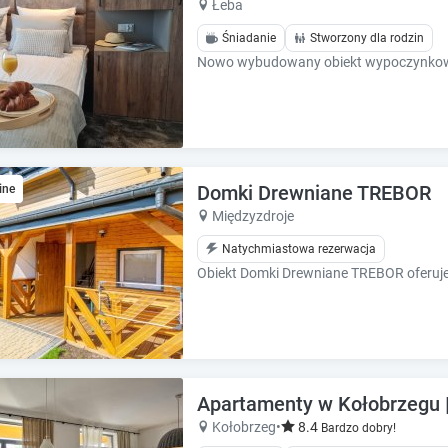
Łeba
e
e
.
.
Śniadanie
Stworzony dla rodzin
P
P
r
r
e
e
s
s
s
s
t
t
h
h
Domki Drewniane TREBOR
ine
e
e
Międzyzdroje
q
q
u
u
Natychmiastowa rezerwacja
e
e
s
s
t
t
i
i
o
o
n
n
m
m
Apartamenty w Kołobrzegu 
a
a
Kołobrzeg
•
8.4
Bardzo dobry!
r
r