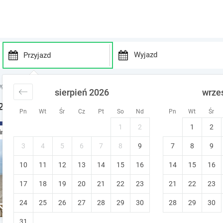
P
P
r
r
egi nad morzem
noclegi Pomorze
sierpień 2026
wrze
e
e
s
s
2026 Pomorze - noclegi
Pn
Wt
Śr
Cz
Pt
So
Nd
Pn
Wt
Śr
s
s
t
t
1
2
1
2
Forest Apartment Komfort bl
ine
h
h
e
e
Pobierowo
3
4
5
6
7
8
9
7
8
9
d
d
Bezpłatna zmiana terminu
Natychm
10
11
12
13
14
15
o
16
14
15
16
o
w
w
17
18
19
20
21
22
23
21
22
23
n
n
a
a
24
25
26
27
28
29
30
28
29
30
r
r
r
r
31