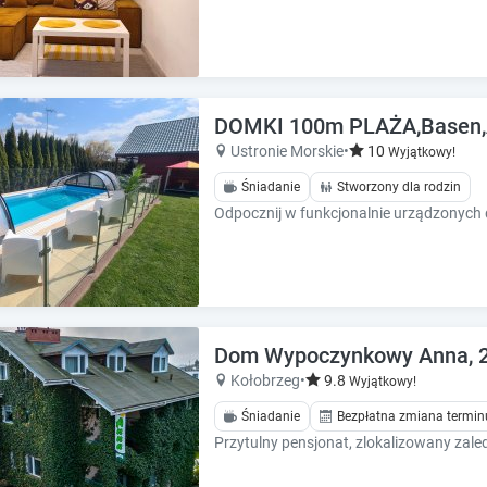
e
e
s
s
.
.
DOMKI 100m PLAŻA,Basen,An
Ustronie Morskie
•
10
Wyjątkowy!
Śniadanie
Stworzony dla rodzin
Dom Wypoczynkowy Anna, 250
Kołobrzeg
•
9.8
Wyjątkowy!
Śniadanie
Bezpłatna zmiana termin