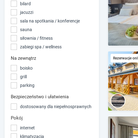
bilard
jacuzzi
sala na spotkania / konferencje
sauna
siłownia / fitness
zabiegi spa / wellness
Na zewnątrz
Rezerwacje onl
boisko
grill
parking
Bezpieczeństwo i ułatwienia
dostosowany dla niepełnosprawnych
Pokój
internet
klimatyzacja