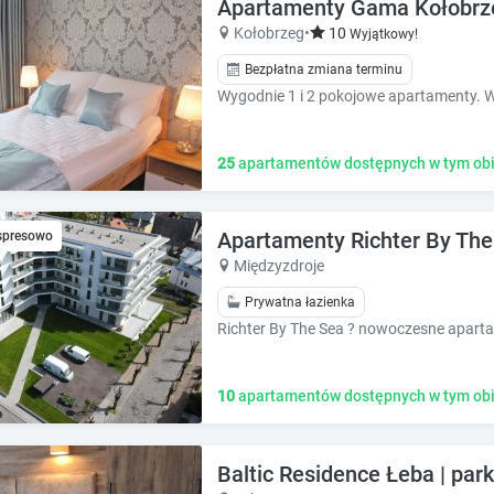
e
e
Apartamenty Gama Kołobrze
c
c
Kołobrzeg
•
10
Wyjątkowy!
a
a
Bezpłatna zmiana terminu
l
l
e
e
n
n
d
d
25
apartamentów dostępnych w tym obi
a
a
r
r
a
a
n
n
Apartamenty Richter By The
spresowo
d
d
Międzyzdroje
s
s
e
Prywatna łazienka
e
l
l
e
e
c
c
t
10
apartamentów dostępnych w tym obi
t
a
a
d
d
a
a
Baltic Residence Łeba | par
t
t