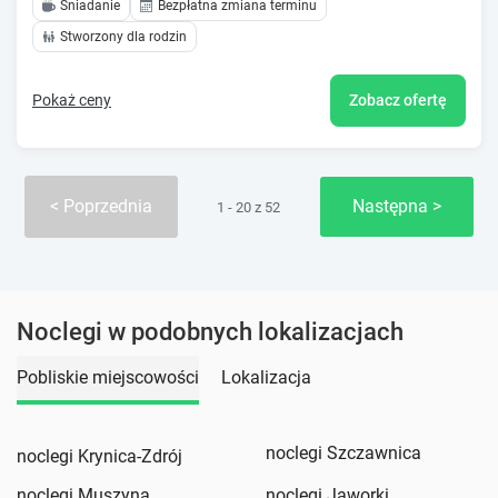
Śniadanie
Bezpłatna zmiana terminu
Stworzony dla rodzin
Pokaż ceny
Zobacz ofertę
Poprzednia
Następna
1 - 20 z 52
Noclegi w podobnych lokalizacjach
Pobliskie miejscowości
Lokalizacja
noclegi Szczawnica
noclegi Krynica-Zdrój
noclegi Muszyna
noclegi Jaworki