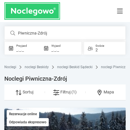
Piwniczna-Zdrój
Przyjazd
Wyjazd
Goście
_._._
_._._
2
Noclegi
noclegi Beskidy
noclegi Beskid Sądecki
noclegi Piwniczna
Noclegi Piwniczna-Zdrój
Sortuj
Filtruj
(1)
Mapa
Rezerwacje online
Odpowiada ekspresowo