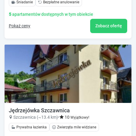
Śniadanie
Bezpłatne anulowanie
5
apartamentów dostępnych w tym obiekcie
Pokaż ceny
Zobacz ofertę
Jędrzejówka Szczawnica
Szczawnica (~13.4 km)
•
10
Wyjątkowy!
Prywatna łazienka
Zwierzęta mile widziane