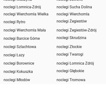
noclegi Łomnica-Zdrój
noclegi Sucha Dolina
noclegi Wierchomla Wielka
noclegi Wierchomla
noclegi Żegiestów
noclegi Rytro
noclegi Wierchomla Mała
noclegi Żegiestów-Zdrój
noclegi Skrudzina
noclegi Barcice Górne
noclegi Szlachtowa
noclegi Złockie
noclegi Twarogi
noclegi Łazy
noclegi Borownice
noclegi Łomnica Zdrój
noclegi Głębokie
noclegi Kokuszka
noclegi Młodów
noclegi Tromowa