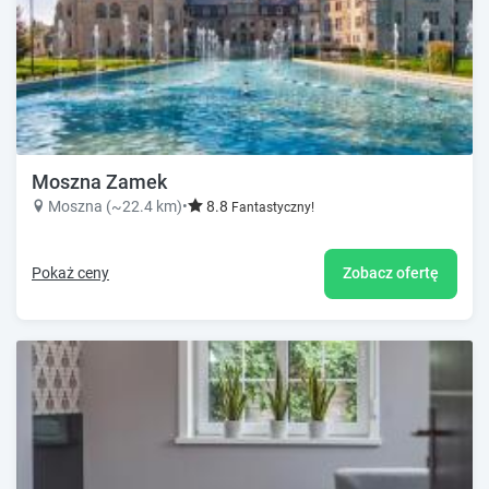
Moszna Zamek
Moszna (~22.4 km)
•
8.8
Fantastyczny!
Pokaż ceny
Zobacz ofertę