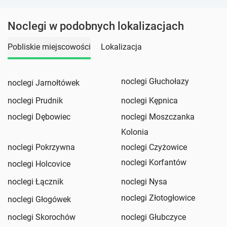
Noclegi w podobnych lokalizacjach
Pobliskie miejscowości
Lokalizacja
noclegi Głuchołazy
noclegi Jarnołtówek
noclegi Prudnik
noclegi Kępnica
noclegi Dębowiec
noclegi Moszczanka
Kolonia
noclegi Pokrzywna
noclegi Czyżowice
noclegi Korfantów
noclegi Holcovice
noclegi Łącznik
noclegi Nysa
noclegi Złotogłowice
noclegi Głogówek
noclegi Skorochów
noclegi Głubczyce