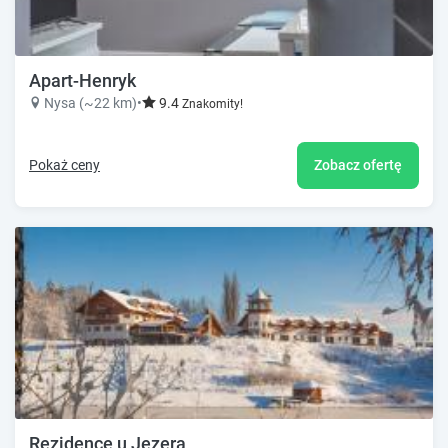
Apart-Henryk
Nysa (~22 km)
•
9.4
Znakomity!
Pokaż ceny
Zobacz ofertę
Rezidence u Jezera