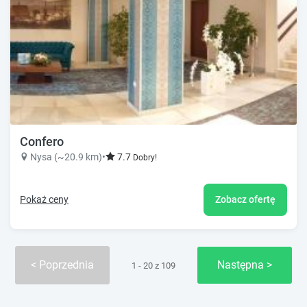
Confero
Nysa (~20.9 km)
•
7.7
Dobry!
Pokaż ceny
Zobacz ofertę
Poprzednia
Następna
1 - 20 z 109