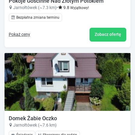
Pokoje Gościnne Nad Złotym Potokiem
Jarnołtówek (~7.3 km)
•
9.8
Wyjątkowy!
Bezpłatna zmiana terminu
Pokaż ceny
Zobacz ofertę
Domek Żabie Oczko
Jarnołtówek (~7.6 km)