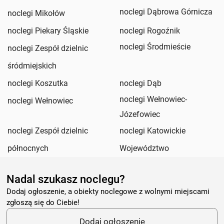
noclegi Dąbrowa Górnicza
noclegi Mikołów
noclegi Piekary Śląskie
noclegi Rogoźnik
noclegi Środmieście
noclegi Zespół dzielnic
śródmiejskich
noclegi Koszutka
noclegi Dąb
noclegi Wełnowiec-
noclegi Wełnowiec
Józefowiec
noclegi Zespół dzielnic
noclegi Katowickie
północnych
Województwo
Nadal szukasz noclegu?
Dodaj ogłoszenie, a obiekty noclegowe z wolnymi miejscami
zgłoszą się do Ciebie!
Dodaj ogłoszenie