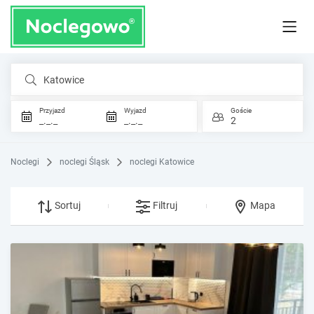
Katowice
Przyjazd
Wyjazd
Goście
_._._
_._._
2
Noclegi
noclegi Śląsk
noclegi Katowice
Sortuj
Filtruj
Mapa