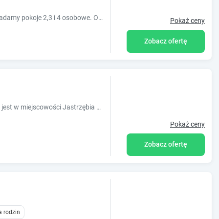
Jesteśmy domem jedno-rodzinnym, posiadamy pokoje 2,3 i 4 osobowe. Odległość do morza 650 metrów .Nasz dom położony jest w spokojnej dzielnicy.
Pokaż ceny
Zobacz ofertę
Obiekt Domki Nadmorski Relax położony jest w miejscowości Jastrzębia Góra w regionie pomorskie i oferuje bezpłatne Wi-Fi, plac zabaw, ogród ora
Pokaż ceny
Zobacz ofertę
a rodzin