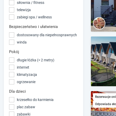
siłownia / fitness
telewizja
zabiegi spa / wellness
Bezpieczeństwo i ułatwienia
dostosowany dla niepełnosprawnych
winda
Pokój
długie łóżka (> 2 metry)
internet
klimatyzacja
ogrzewanie
Dla dzieci
Rezerwacje onl
krzesełko do karmienia
Odpowiada ek
plac zabaw
zabawki