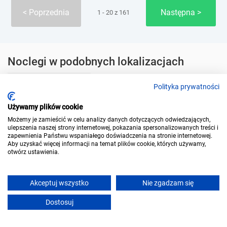
Pokaż ceny
Zobacz ofertę
Rezerwacje online
Polityka prywatności
Używamy plików cookie
Możemy je zamieścić w celu analizy danych dotyczących odwiedzających,
ulepszenia naszej strony internetowej, pokazania spersonalizowanych treści i
zapewnienia Państwu wspaniałego doświadczenia na stronie internetowej.
Aby uzyskać więcej informacji na temat plików cookie, których używamy,
otwórz ustawienia.
Luksusowe domki z widokiem i termalnym SPA
Lasówka (~15.2 km)
Akceptuj wszystko
Nie zgadzam się
Bezpłatna zmiana terminu
Dostosuj
Pokaż ceny
Zobacz ofertę