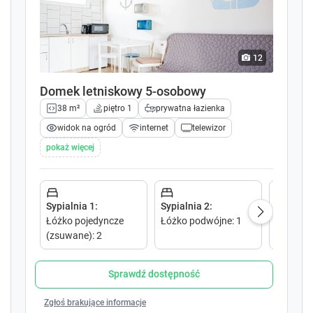
l
l
e
e
n
n
d
d
12
a
a
r
r
Domek letniskowy 5-osobowy
a
a
38 m²
piętro 1
prywatna łazienka
n
n
widok na ogród
internet
telewizor
d
d
s
s
pokaż więcej
e
e
l
l
e
e
c
c
Sypialnia 1
:
Sypialnia 2
:
Salon 1
:
t
t
Łóżko pojedyncze
Łóżko podwójne
:
1
Sofa ro
a
a
(zsuwane)
:
2
podwójn
d
d
a
a
Sprawdź dostępność
t
t
e
e
Zgłoś brakujące informacje
.
.