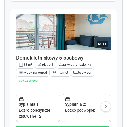
P
P
r
r
e
e
s
s
s
s
t
t
h
h
e
e
11
q
q
u
u
Domek letniskowy 5-osobowy
e
e
38 m²
piętro 1
prywatna łazienka
s
s
widok na ogród
internet
telewizor
t
t
i
i
pokaż więcej
o
o
n
n
m
m
a
a
Sypialnia 1
:
Sypialnia 2
:
Salon 1
:
r
r
Łóżko pojedyncze
Łóżko podwójne
:
1
Sofa ro
k
k
(zsuwane)
:
2
podwójn
k
k