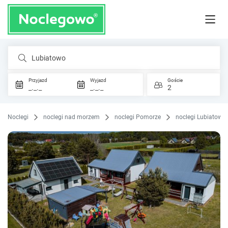
Lubiatowo
Przyjazd
Wyjazd
Goście
_._._
_._._
2
Noclegi
noclegi nad morzem
noclegi Pomorze
noclegi Lubiatowo