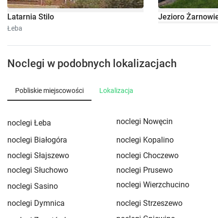
Latarnia Stilo
Jezioro Żarnowi
Łeba
Noclegi w podobnych lokalizacjach
Pobliskie miejscowości
Lokalizacja
noclegi Nowęcin
noclegi Łeba
noclegi Białogóra
noclegi Kopalino
noclegi Słajszewo
noclegi Choczewo
noclegi Słuchowo
noclegi Prusewo
noclegi Wierzchucino
noclegi Sasino
noclegi Dymnica
noclegi Strzeszewo