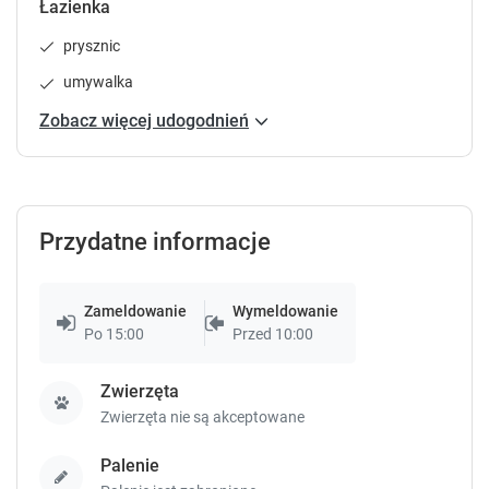
Łazienka
.
.
prysznic
Sypialnia 1
:
Sypialnia 2
:
Salon 1
:
umywalka
Łóżko pojedyncze
Łóżko podwójne
:
1
Sofa ro
(zsuwane)
:
2
podwójn
Zobacz więcej udogodnień
Sprawdź dostępność
Zgłoś brakujące informacje
Przydatne informacje
Zameldowanie
Wymeldowanie
Po 15:00
Przed 10:00
Zwierzęta
Zwierzęta nie są akceptowane
Palenie