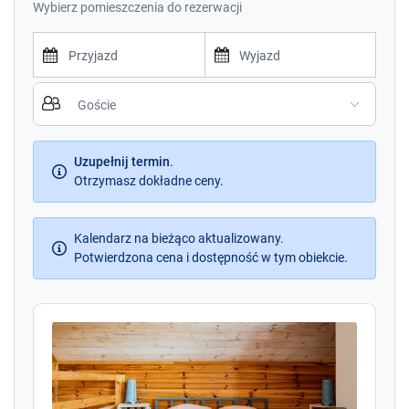
Wybierz pomieszczenia do rezerwacji
P
P
r
r
e
e
s
s
s
Uzupełnij termin
.
s
t
Otrzymasz dokładne ceny.
t
h
h
e
e
d
Kalendarz na bieżąco aktualizowany.
d
o
Potwierdzona cena i dostępność w tym obiekcie.
o
w
w
n
n
a
a
r
r
r
r
o
o
w
w