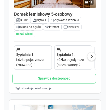
k
k
11
e
e
y
y
Domek letniskowy 5-osobowy
t
t
38 m²
piętro 1
prywatna łazienka
o
o
i
i
widok na ogród
internet
telewizor
n
n
pokaż więcej
t
t
e
e
r
r
a
a
Sypialnia 1
:
Sypialnia 1
:
Sypialni
c
c
Łóżko pojedyncze
Łóżko pojedyncze
Łóżko p
t
t
(zsuwane)
:
1
(niezsuwane)
:
2
w
w
i
i
t
t
Sprawdź dostępność
h
h
t
t
Zgłoś brakujące informacje
h
h
e
e
c
c
a
a