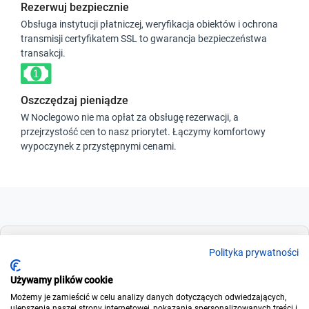
Rezerwuj bezpiecznie
Obsługa instytucji płatniczej, weryfikacja obiektów i ochrona
transmisji certyfikatem SSL to gwarancja bezpieczeństwa
transakcji.
Oszczędzaj pieniądze
W Noclegowo nie ma opłat za obsługę rezerwacji, a
przejrzystość cen to nasz priorytet. Łączymy komfortowy
wypoczynek z przystępnymi cenami.
Dla szukających
Polityka prywatności
Używamy plików cookie
Możemy je zamieścić w celu analizy danych dotyczących odwiedzających,
Dla wynajmujących
ulepszenia naszej strony internetowej, pokazania spersonalizowanych treści i