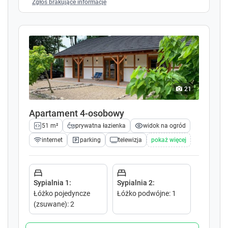
Zgłoś brakujące informacje
e
e
.
.
P
P
r
r
e
e
s
s
s
s
t
t
21
h
h
e
e
Apartament 4-osobowy
q
q
u
u
51 m²
prywatna łazienka
widok na ogród
e
e
internet
parking
telewizja
pokaż więcej
s
s
t
t
i
i
o
o
Sypialnia 1
:
Sypialnia 2
:
n
n
Łóżko pojedyncze
Łóżko podwójne
:
1
m
m
(zsuwane)
:
2
a
a
r
r