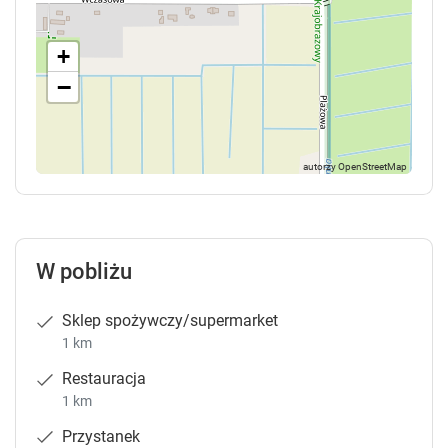
+
−
W pobliżu
Sklep spożywczy/supermarket
1 km
Restauracja
1 km
Przystanek