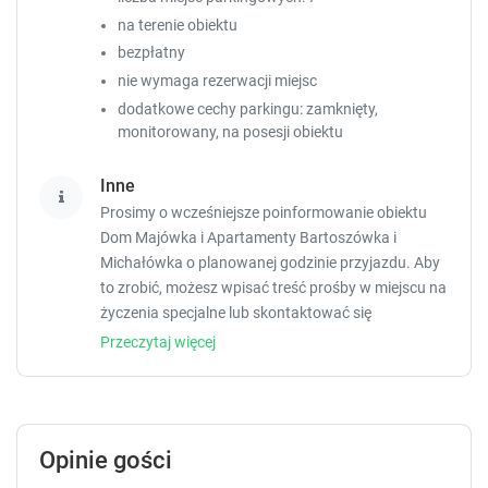
na terenie obiektu
bezpłatny
nie wymaga rezerwacji miejsc
dodatkowe cechy parkingu: zamknięty,
monitorowany, na posesji obiektu
Inne
Prosimy o wcześniejsze poinformowanie obiektu
Dom Majówka i Apartamenty Bartoszówka i
Michałówka o planowanej godzinie przyjazdu. Aby
to zrobić, możesz wpisać treść prośby w miejscu na
życzenia specjalne lub skontaktować się
bezpośrednio z obiektem, korzystając z danych
Przeczytaj więcej
kontaktowych widniejących w potwierdzeniu
rezerwacji. W momencie zameldowania wymagane
jest okazanie ważnego dowodu tożsamości ze
zdjęciem oraz karty kredytowej. Życzenia specjalne
Opinie gości
zostaną zrealizowane w zależności od dostępności,
a ich realizacja może podlegać dodatkowej opłacie.