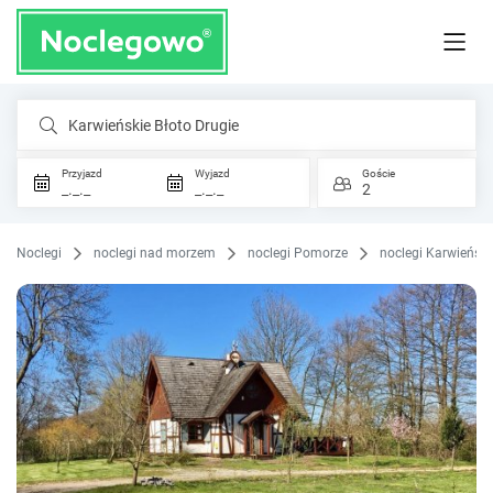
Karwieńskie Błoto Drugie
Przyjazd
Wyjazd
Goście
_._._
_._._
2
Noclegi
noclegi nad morzem
noclegi Pomorze
noclegi Karwieński