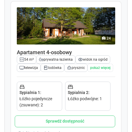
e
e
c
c
a
a
l
l
e
e
n
n
d
d
24
a
a
r
r
Apartament 4-osobowy
a
a
54 m²
prywatna łazienka
widok na ogród
n
n
telewizja
lodówka
prysznic
pokaż więcej
d
d
s
s
e
e
l
l
Sypialnia 1
:
Sypialnia 2
:
e
e
Łóżko pojedyncze
Łóżko podwójne
:
1
c
c
(zsuwane)
:
2
t
t
a
a
d
d
Sprawdź dostępność
a
a
t
t