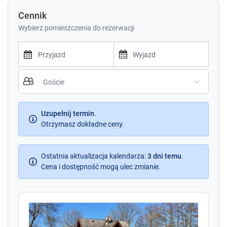
Cennik
Wybierz pomieszczenia do rezerwacji
P
P
r
r
e
e
s
s
s
Uzupełnij termin
.
s
t
Otrzymasz dokładne ceny.
t
h
h
e
e
d
Ostatnia aktualizacja kalendarza
d
:
3 dni temu
.
o
Cena i dostępność mogą ulec zmianie.
o
w
w
n
n
a
a
r
r
r
r