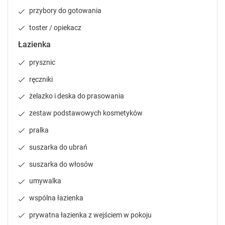
e
e
przybory do gotowania
s
s
toster / opiekacz
.
.
Łazienka
prysznic
ręczniki
żelazko i deska do prasowania
zestaw podstawowych kosmetyków
pralka
suszarka do ubrań
suszarka do włosów
umywalka
wspólna łazienka
prywatna łazienka z wejściem w pokoju