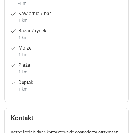
-1 m
Kawiarnia / bar
1 km
Bazar / rynek
1 km
Morze
1 km
Plaża
1 km
Deptak
1 km
Kontakt
Bezpośrednie dane kontaktowe do gospodarza otrzymasz