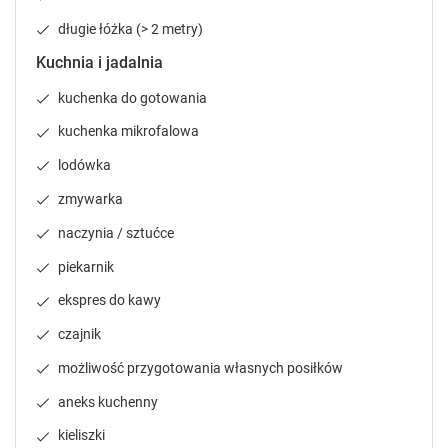
h
h
o
o
długie łóżka (> 2 metry)
r
r
Kuchnia i jadalnia
t
t
c
c
kuchenka do gotowania
u
u
t
t
kuchenka mikrofalowa
s
s
lodówka
f
f
o
o
zmywarka
r
r
c
c
naczynia / sztućce
h
h
piekarnik
a
a
n
n
ekspres do kawy
g
g
czajnik
i
i
n
n
możliwość przygotowania własnych posiłków
g
g
d
d
aneks kuchenny
a
a
kieliszki
t
t