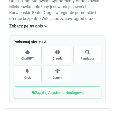
Obiekt Dom Majówka i Apartamenty Bartoszówka i
Michałówka położony jest w miejscowości
Karwieńskie Błoto Drugie w regionie pomorskie i
oferuje bezpłatne WiFi, plac zabaw, ogród oraz
bezpłatny prywatny parking.
Zobacz pełny opis
Podsumuj ofertę z AI:
ChatGPT
Claude
Perplexity
Grok
Gemini
Zapytaj Asystenta Noclegowo