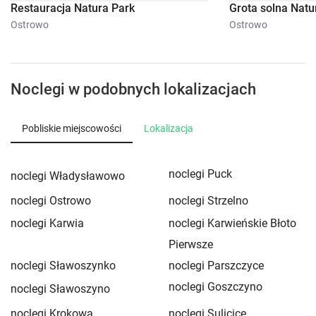
Restauracja Natura Park
Grota solna Natu
Ostrowo
Ostrowo
Noclegi w podobnych lokalizacjach
Pobliskie miejscowości
Lokalizacja
noclegi Puck
noclegi Władysławowo
noclegi Ostrowo
noclegi Strzelno
noclegi Karwia
noclegi Karwieńskie Błoto
Pierwsze
noclegi Sławoszynko
noclegi Parszczyce
noclegi Goszczyno
noclegi Sławoszyno
noclegi Krokowa
noclegi Sulicice