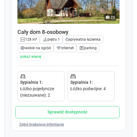
o
o
w
w
k
k
23
e
e
y
y
Cały dom 8-osobowy
t
t
128 m²
piętro 1
prywatna łazienka
o
o
i
i
widok na ogród
internet
parking
n
n
pokaż więcej
t
t
e
e
r
r
a
a
Sypialnia 1
:
Sypialnia 1
:
c
c
Łóżko pojedyncze
Łóżko podwójne
:
4
t
t
(niezsuwane)
:
2
w
w
i
i
t
t
Sprawdź dostępność
h
h
t
t
Zgłoś brakujące informacje
h
h