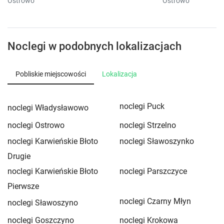
Ostrowo
Ostrowo
Noclegi w podobnych lokalizacjach
Pobliskie miejscowości
Lokalizacja
noclegi Puck
noclegi Władysławowo
noclegi Ostrowo
noclegi Strzelno
noclegi Karwieńskie Błoto
noclegi Sławoszynko
Drugie
noclegi Karwieńskie Błoto
noclegi Parszczyce
Pierwsze
noclegi Czarny Młyn
noclegi Sławoszyno
noclegi Goszczyno
noclegi Krokowa