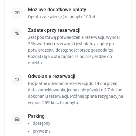
t
t
Możliwe dodatkowe opłaty
c
c
Opłata za zwierzę (za pobyt): 100 zł.
u
u
t
t
Zadatek przy rezerwacji
s
s
f
f
Jest podstawą potwierdzenia rezerwacji. Wynosi
o
o
25% wartości rezerwacji i jest płatny z góry po
r
r
potwierdzeniu dostępności przez gospodarza.
c
c
Pozostałą kwotę zapłacisz
po przyjeździe do
h
h
obiektu.
a
a
n
n
Odwołanie rezerwacji
g
g
Bezpłatne odwołanie rezerwacji do 14 dni przed
i
i
datą zameldowania, jednak nie później niż 7 dni po
n
n
dokonaniu rezerwacji. Później opłata rezygnacyjna
g
g
wynosi 25% kosztu pobytu.
d
d
a
a
Parking
t
t
dostępny
e
e
prywatny
s
s