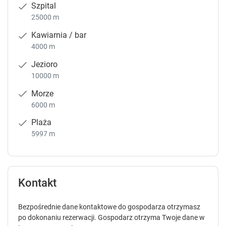
Szpital
Rowery
25000 m
są dostępne bezpłatnie do użytku wszystkich gości
- prosimy odstawiać je na miejsce
Kawiarnia / bar
4000 m
Jezioro
10000 m
Morze
6000 m
Plaża
5997 m
Kontakt
Bezpośrednie dane kontaktowe do gospodarza otrzymasz
po dokonaniu rezerwacji. Gospodarz otrzyma Twoje dane w