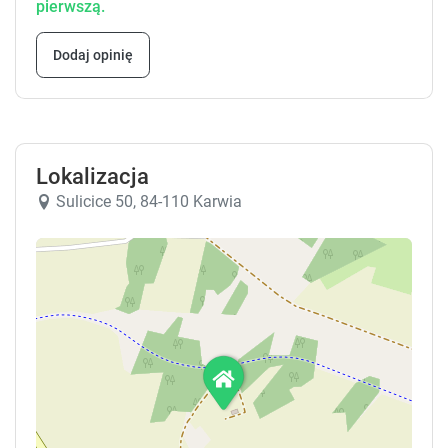
pierwszą.
są mile widziane jeśli są spokojne, nie hałaśliwe, nie
będą zagrażały i przeszkadzały osobom
Dodaj opinię
mieszkającym w pobliżu. Psów agresywnych,
hałaśliwych, śliniących się i o intensywnym
zapachu, a także kopiących dziury w ziemi nie
przyjmujemy - bardzo nam przykro.
Lokalizacja
Ponieważ zasilanie mamy tylko z jednej fazy, nie ma
możliwości przywożenia własnych urządzeń
Sulicice 50, 84-110 Karwia
elektrycznych o mocy powyżej 300w.
Prosimy nie stawiać niczego na kominku - zostają
ślady, których nie da się usunąć.
Drewno
Drewno do kominka, które macie Państwo w domku
jest wliczone w cenę wynajmu. Jeśli ktoś potrzebuje
więcej, jest to dodatkowo płatne.