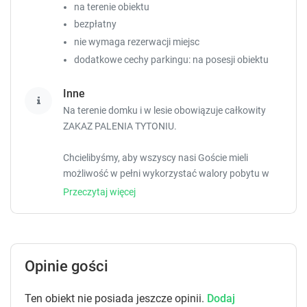
.
.
na terenie obiektu
bezpłatny
nie wymaga rezerwacji miejsc
dodatkowe cechy parkingu: na posesji obiektu
Inne
Na terenie domku i w lesie obowiązuje całkowity
ZAKAZ PALENIA TYTONIU.
Chcielibyśmy, aby wszyscy nasi Goście mieli
możliwość w pełni wykorzystać walory pobytu w
lesie i odpocząć od wszechobecnego hałasu.
Przeczytaj więcej
Prosimy o wzięcie tego pod uwagę. Nie ma
możliwości odtwarzania muzyki na zewnątrz
domku. Osoby lubiące spędzać wakacje
imprezowo, a także rodziny o włoskim
Opinie gości
temperamencie proszone są o rezerwacje w innych
obiektach.
Ten obiekt nie posiada jeszcze opinii.
Dodaj
Psy