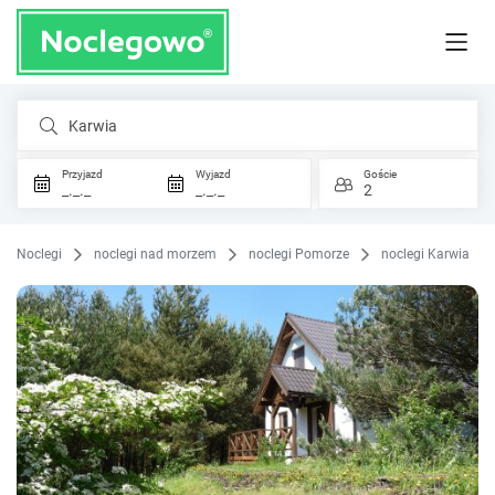
Karwia
Przyjazd
Wyjazd
Goście
_._._
_._._
2
Noclegi
noclegi nad morzem
noclegi Pomorze
noclegi Karwia