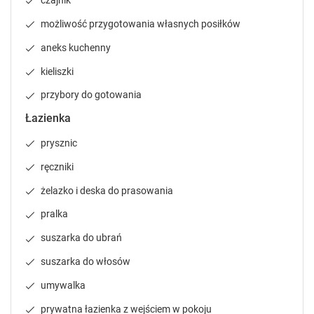
czajnik
P
P
r
r
możliwość przygotowania własnych posiłków
e
e
aneks kuchenny
s
s
s
s
kieliszki
t
t
h
h
przybory do gotowania
e
e
Łazienka
q
q
u
u
prysznic
e
e
ręczniki
s
s
t
t
żelazko i deska do prasowania
i
i
o
o
pralka
n
n
suszarka do ubrań
m
m
a
a
suszarka do włosów
r
r
umywalka
k
k
k
k
prywatna łazienka z wejściem w pokoju