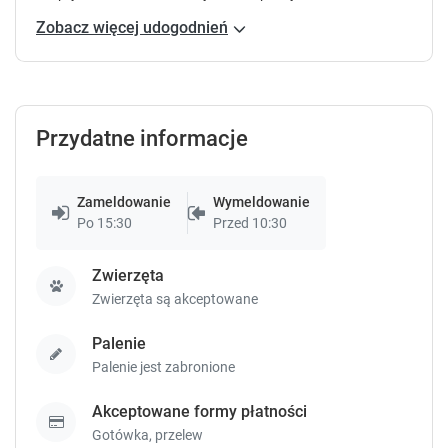
e
e
y
y
Zobacz więcej udogodnień
t
t
o
o
g
g
e
e
t
t
Przydatne informacje
t
t
h
h
e
e
Zameldowanie
Wymeldowanie
k
k
Po 15:30
Przed 10:30
e
e
y
y
Zwierzęta
b
b
o
o
Zwierzęta są akceptowane
a
a
r
r
Palenie
d
d
Palenie jest zabronione
s
s
h
h
Akceptowane formy płatności
o
o
Gotówka,
przelew
r
r