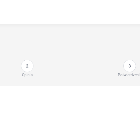
2
3
Opinia
Potwierdzeni