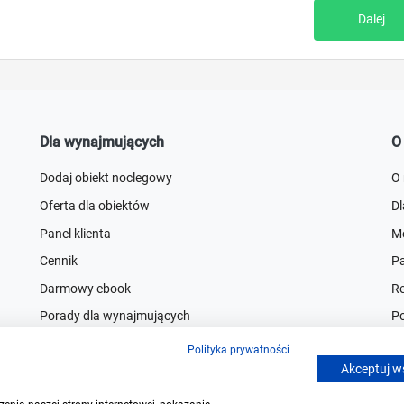
Dalej
Dla wynajmujących
O
Dodaj obiekt noclegowy
O
Oferta dla obiektów
D
Panel klienta
Me
Cennik
Pa
Darmowy ebook
R
Porady dla wynajmujących
Po
Eksperci Noclegowo
Pr
Polityka prywatności
Akceptuj w
C