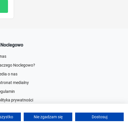
 Noclegowo
 nas
laczego Noclegowo?
dia o nas
tronat medialny
egulamin
lityka prywatności
acuj z nami
szystko
Nie zgadzam się
Dostosuj
entrum Pomocy