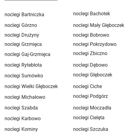
noclegi Bachotek
noclegi Bartniczka
noclegi Górzno
noclegi Mały Głęboczek
noclegi Drużyny
noclegi Bobrowo
noclegi Grzmięca
noclegi Pokrzydowo
noclegi Zbiczno
noclegi Gaj-Grzmięca
noclegi Rytebłota
noclegi Dębowo
noclegi Głęboczek
noclegi Sumówko
noclegi Wielki Głęboczek
noclegi Ciche
noclegi Podgórz
noclegi Michałowo
noclegi Szabda
noclegi Moczadła
noclegi Cielęta
noclegi Karbowo
noclegi Kominy
noclegi Szczuka