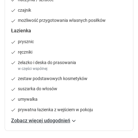
Zgłoś brakujące informacje
s
s
czajnik
.
.
możliwość przygotowania własnych posiłków
Łazienka
prysznic
ręczniki
żelazko i deska do prasowania
w części wspólnej
zestaw podstawowych kosmetyków
suszarka do włosów
umywalka
prywatna łazienka z wejściem w pokoju
Zobacz więcej udogodnień