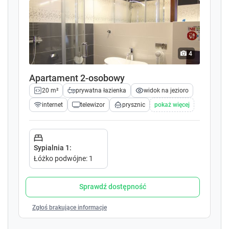
.
.
P
P
r
r
e
e
s
s
4
s
s
t
t
Apartament 2-osobowy
h
h
20 m²
prywatna łazienka
widok na jezioro
e
e
q
q
internet
telewizor
prysznic
pokaż więcej
u
u
e
e
s
s
t
t
Sypialnia 1
:
i
i
Łóżko podwójne
:
1
o
o
n
n
Sprawdź dostępność
m
m
a
a
Zgłoś brakujące informacje
r
r
k
k