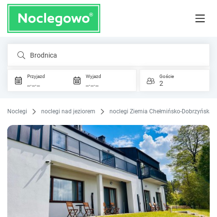
Brodnica
Przyjazd
Wyjazd
Goście
_._._
_._._
2
Noclegi
noclegi nad jeziorem
noclegi Ziemia Chełmińsko-Dobrzyńska