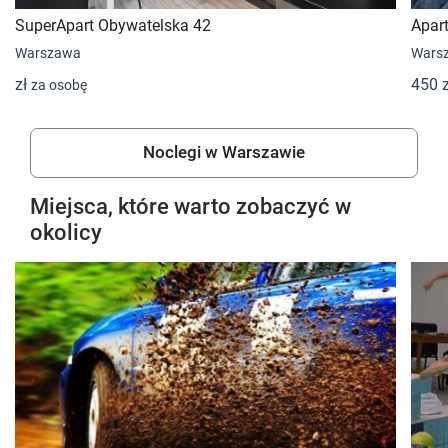
SuperApart Obywatelska 42
Apar
Warszawa
Wars
zł
450 
za osobę
Noclegi w Warszawie
Miejsca, które warto zobaczyć w
okolicy