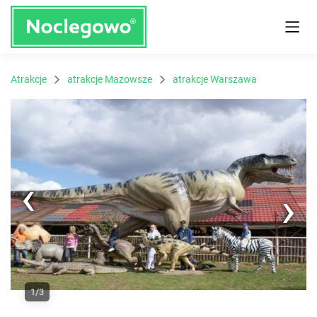
Atrakcje
atrakcje Mazowsze
atrakcje Warszawa
Next
1/3
Previous