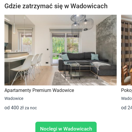
Gdzie zatrzymać się w Wadowicach
Apartamenty Premium Wadowice
Poko
Wadowice
Wado
od 400 zł
od 2
za noc
Noclegi w Wadowicach