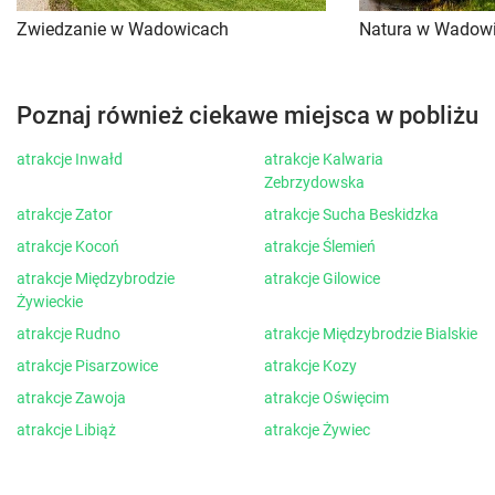
Zwiedzanie w Wadowicach
Natura w Wadow
Poznaj również ciekawe miejsca w pobliżu
atrakcje Inwałd
atrakcje Kalwaria
Zebrzydowska
atrakcje Zator
atrakcje Sucha Beskidzka
atrakcje Kocoń
atrakcje Ślemień
atrakcje Międzybrodzie
atrakcje Gilowice
Żywieckie
atrakcje Rudno
atrakcje Międzybrodzie Bialskie
atrakcje Pisarzowice
atrakcje Kozy
atrakcje Zawoja
atrakcje Oświęcim
atrakcje Libiąż
atrakcje Żywiec