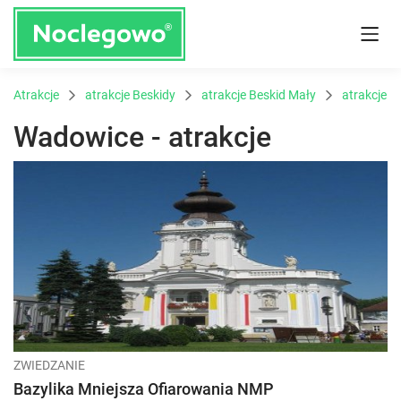
Atrakcje
atrakcje Beskidy
atrakcje Beskid Mały
atrakcje 
Wadowice - atrakcje
ZWIEDZANIE
Bazylika Mniejsza Ofiarowania NMP