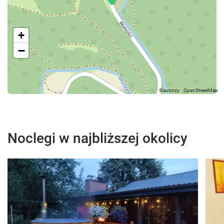
+
−
Noclegi w najbliższej okolicy