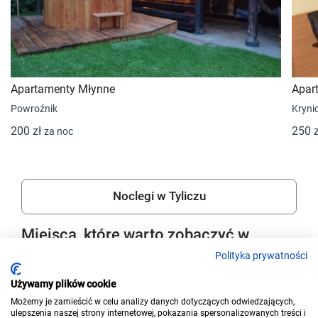
Apartamenty Młynne
Apart
Powroźnik
Kryni
200 zł
250 
za noc
Noclegi w Tyliczu
Miejsca, które warto zobaczyć w
okolicy
Polityka prywatności
Używamy plików cookie
Możemy je zamieścić w celu analizy danych dotyczących odwiedzających,
ulepszenia naszej strony internetowej, pokazania spersonalizowanych treści i