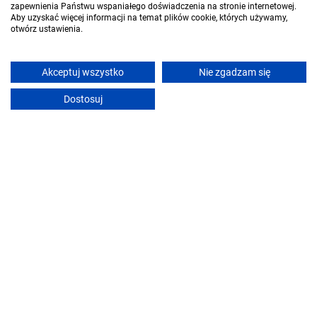
zapewnienia Państwu wspaniałego doświadczenia na stronie internetowej.
Aby uzyskać więcej informacji na temat plików cookie, których używamy,
otwórz ustawienia.
Akceptuj wszystko
Nie zgadzam się
Dostosuj
Centrum narciarskie Master - ski
Szkoł
Tylicz
Tylicz
Dla szukających
Dla wynajmujących