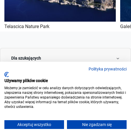
Telascica Nature Park
Galeš
Dla szukających
Polityka prywatności
Używamy plików cookie
Dla wynajmujących
Możemy je zamieścić w celu analizy danych dotyczących odwiedzających,
ulepszenia naszej strony internetowej, pokazania spersonalizowanych treści i
zapewnienia Państwu wspaniałego doświadczenia na stronie internetowej.
Aby uzyskać więcej informacji na temat plików cookie, których używamy,
otwórz ustawienia.
O noclegowo
Akceptuj wszystko
Nie zgadzam się