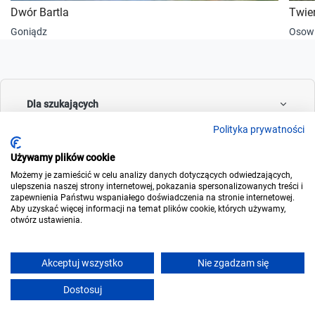
Dwór Bartla
Twie
Goniądz
Osowi
Dla szukających
Polityka prywatności
Używamy plików cookie
Dla wynajmujących
Możemy je zamieścić w celu analizy danych dotyczących odwiedzających,
ulepszenia naszej strony internetowej, pokazania spersonalizowanych treści i
zapewnienia Państwu wspaniałego doświadczenia na stronie internetowej.
Aby uzyskać więcej informacji na temat plików cookie, których używamy,
otwórz ustawienia.
O noclegowo
Akceptuj wszystko
Nie zgadzam się
Dostosuj
© 2006-2026
Noclegowo.pl