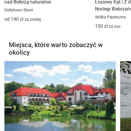
nad Biebrzą naturalnie
Łosiowy Kąt | Z d
Noclegi Biebrzań
Dolistowo Stare
Wólka Piaseczna
od 140 zł
za osobę
150 zł
za noc
Miejsca, które warto zobaczyć w
okolicy