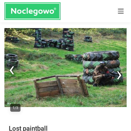
Next
1/3
Previous
Lost paintball