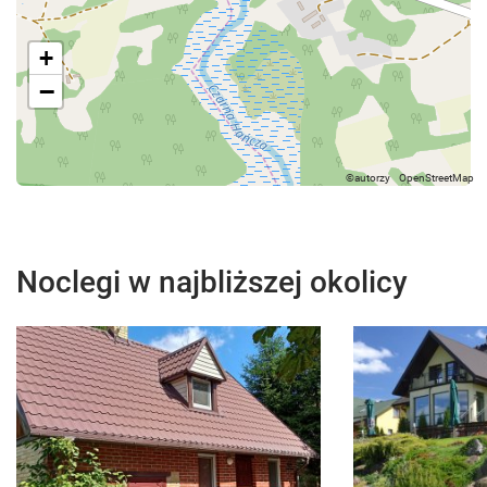
+
−
Noclegi w najbliższej okolicy